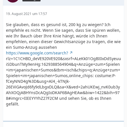
19. August 2021 um 17:57
Sie glauben, dass es gesund ist, 200 kg zu wiegen? Ich
empfehle es nicht. Wenn Sie sagen, dass Sie spüren wollen,
wie Ihr Bauch über Ihre Knie hängt, würde ich Ihnen
empfehlen, einen dieser Gewichtsanzüge zu tragen, die wie
ein Sumo-Anzug aussehen
https://www.google.com/search?
rlz=1C1CHBD_deVE920VE920&sxsrf=ALeKk01OgBI0xDdSyeuu
iSDbunTMy9enHg:1629388564904&q=Anzüge+zum+Spielen
+im+japanischen+Sumos&tbm=isch&chips=q:Anzüge+zum+
Spielen+im+japanischen+Sumos,online_chips: costume:P-
fCeyNND4g%3D&usg=AI4_-kTNJk-
26EViGAvoJd6fy9dLbgxDLQ&sa=X&ved=2ahUKEwj_nvK0ub3y
AhXOQjABHYnsDcAQgIoDKAF6BAgHEAw&biw=1422&bih=97
8#imgrc=IIEEYYYhZ27F2CM und sehen Sie, ob es Ihnen
gefällt.