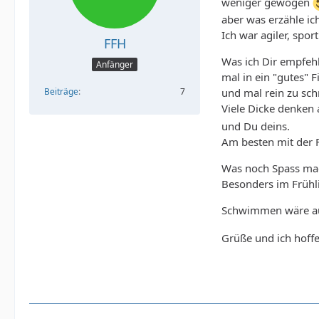
weniger gewogen
aber was erzähle ic
Ich war agiler, sport
FFH
Was ich Dir empfehl
Anfänger
mal in ein "gutes" F
Beiträge
7
und mal rein zu sch
Viele Dicke denken
und Du deins.
Am besten mit der 
Was noch Spass mach
Besonders im Früh
Schwimmen wäre auc
Grüße und ich hoff