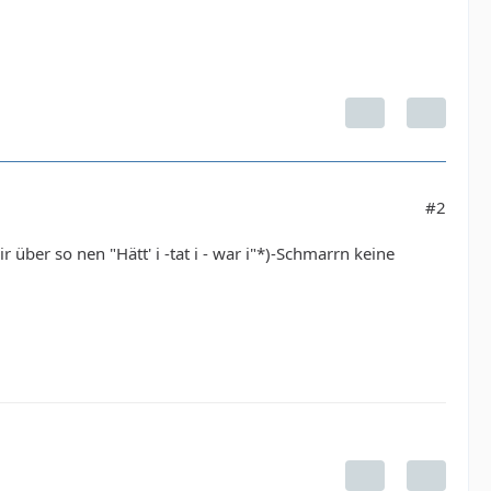
#2
über so nen "Hätt' i -tat i - war i"*)-Schmarrn keine