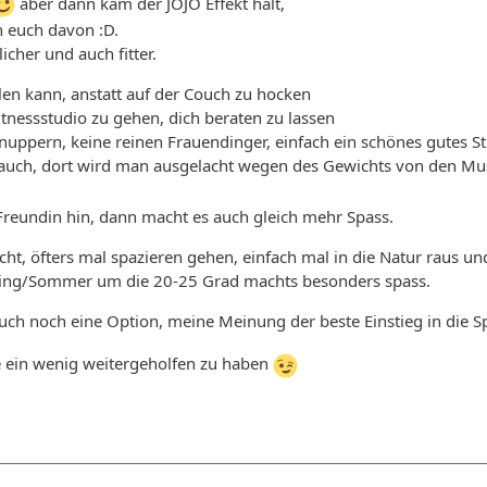
aber dann kam der JOJO Effekt halt,
h euch davon :D.
licher und auch fitter.
en kann, anstatt auf der Couch zu hocken
itnessstudio zu gehen, dich beraten zu lassen
nuppern, keine reinen Frauendinger, einfach ein schönes gutes Stu
 auch, dort wird man ausgelacht wegen des Gewichts von den M
Freundin hin, dann macht es auch gleich mehr Spass.
t, öfters mal spazieren gehen, einfach mal in die Natur raus un
ling/Sommer um die 20-25 Grad machts besonders spass.
h noch eine Option, meine Meinung der beste Einstieg in die S
e ein wenig weitergeholfen zu haben