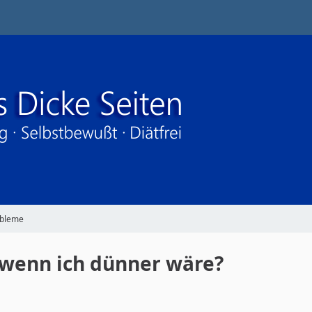
obleme
, wenn ich dünner wäre?