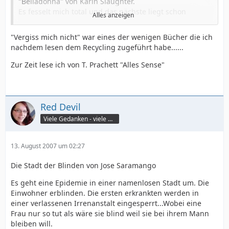
"Belladonna" von Karin Slaughter.
Es fesselt mich total und das nächste liegt schon
Alles anzeigen
Griffbereit hier.
"Vergiss mich nicht" war eines der wenigen Bücher die ich
Hab schon 2 Bücher von ihr durch "Vergiss mein nicht"
nachdem lesen dem Recycling zugeführt habe......
und Dreh dich nicht um"
Alle Bücher haben mich bisher gefesselt.
Zur Zeit lese ich von T. Prachett "Alles Sense"
Wobei man bei Karin Slaughter dazu sagen muss, das
sie (was mir unheimlich gefällt) immer von den gleichen
Personen schreibt.
Es gibt einen Chief, eine Gerichtismedizinerin (die
Red Devil
waren auch mal verheiratet und sind geschieden und
Viele Gedanken - viele Worte
und und) ein Cop, ein Pastor, ect, halt Personen, die in
jedem Buch auftauchen und immer die Fälle lösen.
Teilweise sind sie selber darin verstrickt.
13. August 2007 um 02:27
Also, wer auf Thriller steht, diese Bücher kann ich nur
Die Stadt der Blinden von Jose Saramango
empfehlen.
Es geht eine Epidemie in einer namenlosen Stadt um. Die
Einwohner erblinden. Die ersten erkrankten werden in
Sie sind eigentlich keine Serie, jedoch merke ich gerade
einer verlassenen Irrenanstalt eingesperrt...Wobei eine
beim Lesen das man das Buch "Belladonna" als erstes
Frau nur so tut als wäre sie blind weil sie bei ihrem Mann
lesen sollte.
bleiben will.