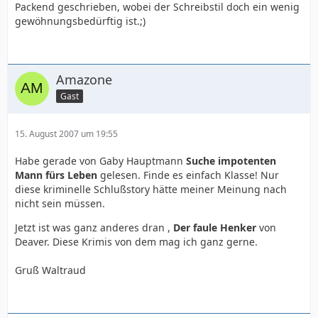
Packend geschrieben, wobei der Schreibstil doch ein wenig
Ich bin einfach nur Begeistert
gewöhnungsbedürftig ist.;)
Amazone
Gast
15. August 2007 um 19:55
Habe gerade von Gaby Hauptmann
Suche impotenten
Mann fürs Leben
gelesen. Finde es einfach Klasse! Nur
diese kriminelle Schlußstory hätte meiner Meinung nach
nicht sein müssen.
Jetzt ist was ganz anderes dran ,
Der faule Henker
von
Deaver. Diese Krimis von dem mag ich ganz gerne.
Gruß Waltraud