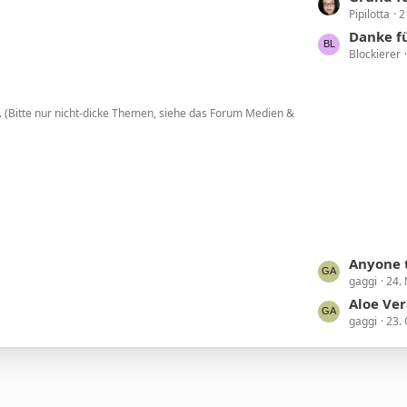
Pipilotta
2
e
t
Danke f
Blockierer
z
t
e
. (Bitte nur nicht-dicke Themen, siehe das Forum Medien &
B
e
i
t
r
ä
g
e
L
Anyone t
gaggi
24.
e
t
Aloe Ver
gaggi
23.
z
t
e
B
e