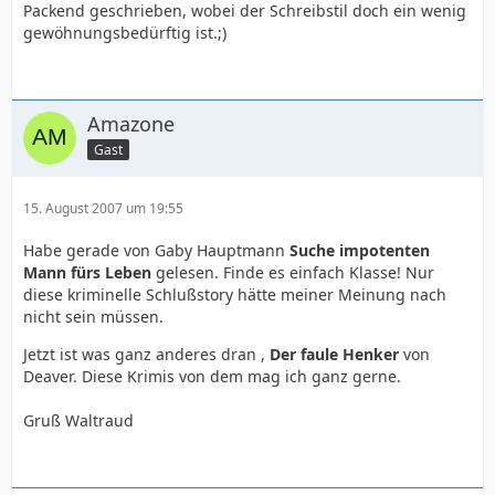
Packend geschrieben, wobei der Schreibstil doch ein wenig
Ich bin einfach nur Begeistert
gewöhnungsbedürftig ist.;)
Amazone
Gast
15. August 2007 um 19:55
Habe gerade von Gaby Hauptmann
Suche impotenten
Mann fürs Leben
gelesen. Finde es einfach Klasse! Nur
diese kriminelle Schlußstory hätte meiner Meinung nach
nicht sein müssen.
Jetzt ist was ganz anderes dran ,
Der faule Henker
von
Deaver. Diese Krimis von dem mag ich ganz gerne.
Gruß Waltraud