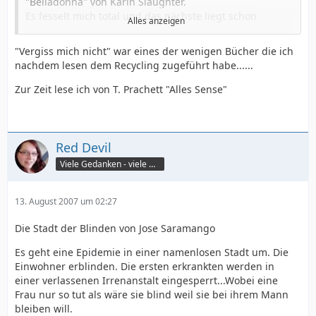
"Belladonna" von Karin Slaughter.
Es fesselt mich total und das nächste liegt schon
Alles anzeigen
Griffbereit hier.
"Vergiss mich nicht" war eines der wenigen Bücher die ich
Hab schon 2 Bücher von ihr durch "Vergiss mein nicht"
nachdem lesen dem Recycling zugeführt habe......
und Dreh dich nicht um"
Alle Bücher haben mich bisher gefesselt.
Zur Zeit lese ich von T. Prachett "Alles Sense"
Wobei man bei Karin Slaughter dazu sagen muss, das
sie (was mir unheimlich gefällt) immer von den gleichen
Personen schreibt.
Es gibt einen Chief, eine Gerichtismedizinerin (die
Red Devil
waren auch mal verheiratet und sind geschieden und
Viele Gedanken - viele Worte
und und) ein Cop, ein Pastor, ect, halt Personen, die in
jedem Buch auftauchen und immer die Fälle lösen.
Teilweise sind sie selber darin verstrickt.
13. August 2007 um 02:27
Also, wer auf Thriller steht, diese Bücher kann ich nur
Die Stadt der Blinden von Jose Saramango
empfehlen.
Es geht eine Epidemie in einer namenlosen Stadt um. Die
Einwohner erblinden. Die ersten erkrankten werden in
Sie sind eigentlich keine Serie, jedoch merke ich gerade
einer verlassenen Irrenanstalt eingesperrt...Wobei eine
beim Lesen das man das Buch "Belladonna" als erstes
Frau nur so tut als wäre sie blind weil sie bei ihrem Mann
lesen sollte.
bleiben will.