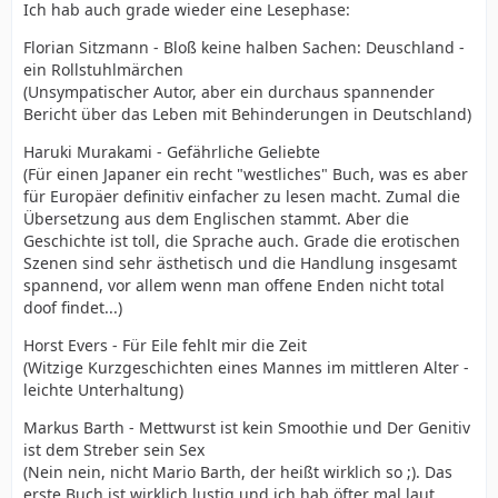
Ich hab auch grade wieder eine Lesephase:
Florian Sitzmann - Bloß keine halben Sachen: Deuschland -
ein Rollstuhlmärchen
(Unsympatischer Autor, aber ein durchaus spannender
Bericht über das Leben mit Behinderungen in Deutschland)
Haruki Murakami - Gefährliche Geliebte
(Für einen Japaner ein recht "westliches" Buch, was es aber
für Europäer definitiv einfacher zu lesen macht. Zumal die
Übersetzung aus dem Englischen stammt. Aber die
Geschichte ist toll, die Sprache auch. Grade die erotischen
Szenen sind sehr ästhetisch und die Handlung insgesamt
spannend, vor allem wenn man offene Enden nicht total
doof findet...)
Horst Evers - Für Eile fehlt mir die Zeit
(Witzige Kurzgeschichten eines Mannes im mittleren Alter -
leichte Unterhaltung)
Markus Barth - Mettwurst ist kein Smoothie und Der Genitiv
ist dem Streber sein Sex
(Nein nein, nicht Mario Barth, der heißt wirklich so ;). Das
erste Buch ist wirklich lustig und ich hab öfter mal laut