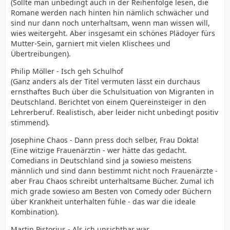
(Sollte man unbedingt auch in der Reihenfolge lesen, die
Romane werden nach hinten hin nämlich schwächer und
sind nur dann noch unterhaltsam, wenn man wissen will,
wies weitergeht. Aber insgesamt ein schönes Plädoyer fürs
Mutter-Sein, garniert mit vielen Klischees und
Übertreibungen).
Philip Möller - Isch geh Schulhof
(Ganz anders als der Titel vermuten lässt ein durchaus
ernsthaftes Buch über die Schulsituation von Migranten in
Deutschland. Berichtet von einem Quereinsteiger in den
Lehrerberuf. Realistisch, aber leider nicht unbedingt positiv
stimmend).
Josephine Chaos - Dann press doch selber, Frau Dokta!
(Eine witzige Frauenärztin - wer hätte das gedacht.
Comedians in Deutschland sind ja sowieso meistens
männlich und sind dann bestimmt nicht noch Frauenärzte -
aber Frau Chaos schreibt unterhaltsame Bücher. Zumal ich
mich grade sowieso am Besten von Comedy oder Büchern
über Krankheit unterhalten fühle - das war die ideale
Kombination).
Martin Pistorius - Als ich unsichtbar war