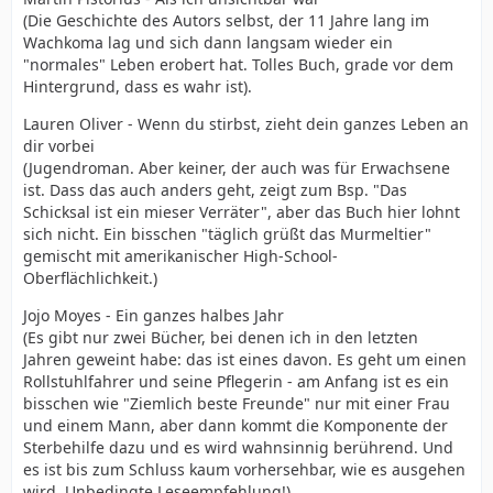
(Die Geschichte des Autors selbst, der 11 Jahre lang im
Wachkoma lag und sich dann langsam wieder ein
"normales" Leben erobert hat. Tolles Buch, grade vor dem
Hintergrund, dass es wahr ist).
Lauren Oliver - Wenn du stirbst, zieht dein ganzes Leben an
dir vorbei
(Jugendroman. Aber keiner, der auch was für Erwachsene
ist. Dass das auch anders geht, zeigt zum Bsp. "Das
Schicksal ist ein mieser Verräter", aber das Buch hier lohnt
sich nicht. Ein bisschen "täglich grüßt das Murmeltier"
gemischt mit amerikanischer High-School-
Oberflächlichkeit.)
Jojo Moyes - Ein ganzes halbes Jahr
(Es gibt nur zwei Bücher, bei denen ich in den letzten
Jahren geweint habe: das ist eines davon. Es geht um einen
Rollstuhlfahrer und seine Pflegerin - am Anfang ist es ein
bisschen wie "Ziemlich beste Freunde" nur mit einer Frau
und einem Mann, aber dann kommt die Komponente der
Sterbehilfe dazu und es wird wahnsinnig berührend. Und
es ist bis zum Schluss kaum vorhersehbar, wie es ausgehen
wird. Unbedingte Leseempfehlung!).