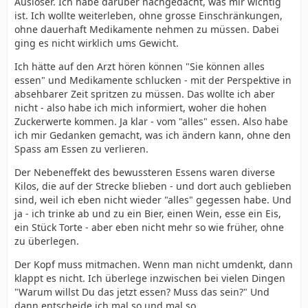
Auslöser. Ich habe darüber nachgedacht, was mir wichtig
ist. Ich wollte weiterleben, ohne grosse Einschränkungen,
ohne dauerhaft Medikamente nehmen zu müssen. Dabei
ging es nicht wirklich ums Gewicht.
Ich hätte auf den Arzt hören können "Sie können alles
essen" und Medikamente schlucken - mit der Perspektive in
absehbarer Zeit spritzen zu müssen. Das wollte ich aber
nicht - also habe ich mich informiert, woher die hohen
Zuckerwerte kommen. Ja klar - vom "alles" essen. Also habe
ich mir Gedanken gemacht, was ich ändern kann, ohne den
Spass am Essen zu verlieren.
Der Nebeneffekt des bewussteren Essens waren diverse
Kilos, die auf der Strecke blieben - und dort auch geblieben
sind, weil ich eben nicht wieder "alles" gegessen habe. Und
ja - ich trinke ab und zu ein Bier, einen Wein, esse ein Eis,
ein Stück Torte - aber eben nicht mehr so wie früher, ohne
zu überlegen.
Der Kopf muss mitmachen. Wenn man nicht umdenkt, dann
klappt es nicht. Ich überlege inzwischen bei vielen Dingen
"Warum willst Du das jetzt essen? Muss das sein?" Und
dann entscheide ich mal so und mal so.