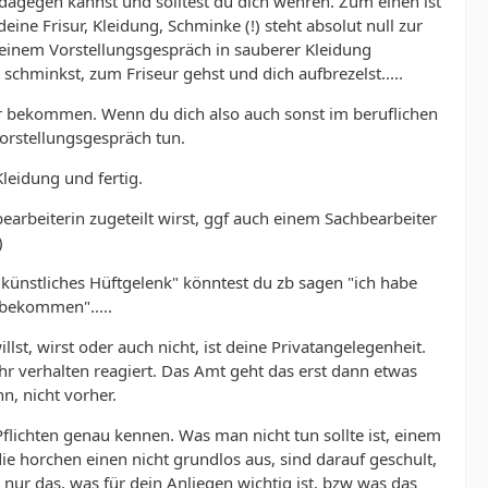
d dagegen kannst und solltest du dich wehren. Zum einen ist
eine Frisur, Kleidung, Schminke (!) steht absolut null zur
 einem Vorstellungsgespräch in sauberer Kleidung
chminkst, zum Friseur gehst und dich aufbrezelst.....
r bekommen. Wenn du dich also auch sonst im beruflichen
Vorstellungsgespräch tun.
leidung und fertig.
earbeiterin zugeteilt wirst, ggf auch einem Sachbearbeiter
)
"künstliches Hüftgelenk" könntest du zb sagen "ich habe
 bekommen".....
t, wirst oder auch nicht, ist deine Privatangelegenheit.
hr verhalten reagiert. Das Amt geht das erst dann etwas
n, nicht vorher.
lichten genau kennen. Was man nicht tun sollte ist, einem
ie horchen einen nicht grundlos aus, sind darauf geschult,
ur das, was für dein Anliegen wichtig ist, bzw was das