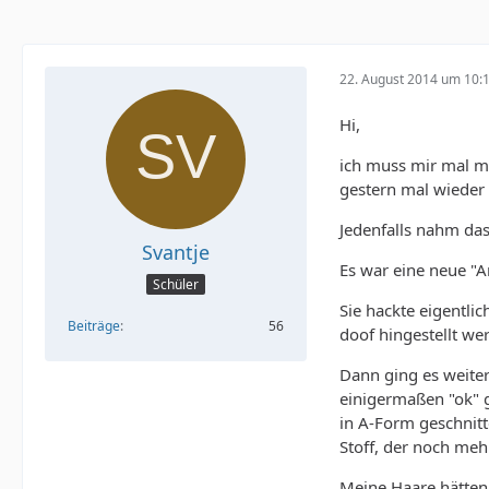
22. August 2014 um 10:
Hi,
ich muss mir mal me
gestern mal wieder
Jedenfalls nahm das
Svantje
Es war eine neue "Ar
Schüler
Sie hackte eigentli
Beiträge
56
doof hingestellt we
Dann ging es weiter
einigermaßen "ok" g
in A-Form geschnitt
Stoff, der noch meh
Meine Haare hätten 