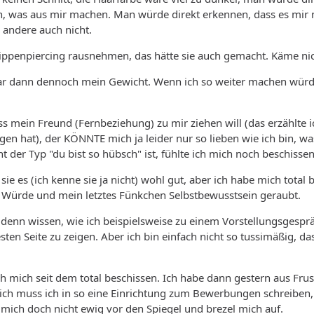
, was aus mir machen. Man würde direkt erkennen, dass es mir ni
 andere auch nicht.
lippenpiercing rausnehmen, das hätte sie auch gemacht. Käme nic
 dann dennoch mein Gewicht. Wenn ich so weiter machen würde, 
s mein Freund (Fernbeziehung) zu mir ziehen will (das erzählte ich
n hat), der KÖNNTE mich ja leider nur so lieben wie ich bin, wa
 der Typ "du bist so hübsch" ist, fühlte ich mich noch beschissene
sie es (ich kenne sie ja nicht) wohl gut, aber ich habe mich total
t Würde und mein letztes Fünkchen Selbstbewusstsein geraubt.
 denn wissen, wie ich beispielsweise zu einem Vorstellungsgesp
ten Seite zu zeigen. Aber ich bin einfach nicht so tussimäßig, da
ich mich seit dem total beschissen. Ich habe dann gestern aus Fr
ich muss ich in so eine Einrichtung zum Bewerbungen schreiben, 
h mich doch nicht ewig vor den Spiegel und brezel mich auf.