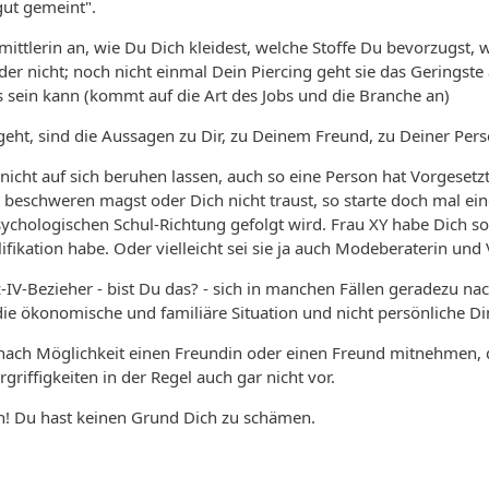
gut gemeint".
mittlerin an, wie Du Dich kleidest, welche Stoffe Du bevorzugst,
r nicht; noch nicht einmal Dein Piercing geht sie das Geringste 
sein kann (kommt auf die Art des Jobs und die Branche an)
geht, sind die Aussagen zu Dir, zu Deinem Freund, zu Deiner Pers
nicht auf sich beruhen lassen, auch so eine Person hat Vorgesetzt
beschweren magst oder Dich nicht traust, so starte doch mal ei
ychologischen Schul-Richtung gefolgt wird. Frau XY habe Dich so
fikation habe. Oder vielleicht sei sie ja auch Modeberaterin und 
z-IV-Bezieher - bist Du das? - sich in manchen Fällen geradezu 
g die ökonomische und familiäre Situation und nicht persönliche Di
: nach Möglichkeit einen Freundin oder einen Freund mitnehmen,
riffigkeiten in der Regel auch gar nicht vor.
ch! Du hast keinen Grund Dich zu schämen.