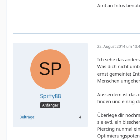
Amt an Infos benöti
22. August 2014 um 13:
Ich sehe das anders
Was dich nicht umb
ernst gemeinte) En
Menschen umgehen k
Ausserdem ist das d
Spiffy88
finden und einzig da
Anfänger
Überlege dir nochma
Beiträge
4
sie evtl. ein bissc
Piercing nunmal ein 
Optimierungspotent