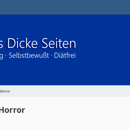
obleme
Horror