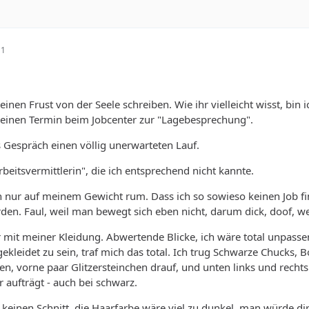
11
inen Frust von der Seele schreiben. Wie ihr vielleicht wisst, bi
 einen Termin beim Jobcenter zur "Lagebesprechung".
 Gespräch einen völlig unerwarteten Lauf.
beitsvermittlerin", die ich entsprechend nicht kannte.
ch nur auf meinem Gewicht rum. Dass ich so sowieso keinen Job fin
rden. Faul, weil man bewegt sich eben nicht, darum dick, doof,
 mit meiner Kleidung. Abwertende Blicke, ich wäre total unpassen
ekleidet zu sein, traf mich das total. Ich trug Schwarze Chucks, 
en, vorne paar Glitzersteinchen drauf, und unten links und rechts
r aufträgt - auch bei schwarz.
keinen Schnitt, die Haarfarbe wäre viel zu dunkel, man würde dire