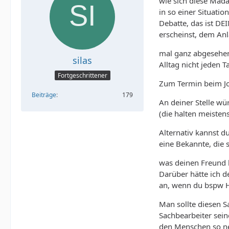
wie sich diese Mada
in so einer Situatio
Debatte, das ist DE
erscheinst, dem Anl
mal ganz abgesehen
silas
Alltag nicht jeden 
Fortgeschrittener
Zum Termin beim Jo
Beiträge
179
An deiner Stelle wü
(die halten meisten
Alternativ kannst d
eine Bekannte, die 
was deinen Freund b
Darüber hätte ich d
an, wenn du bspw Ha
Man sollte diesen S
Sachbearbeiter sein
den Menschen so neb