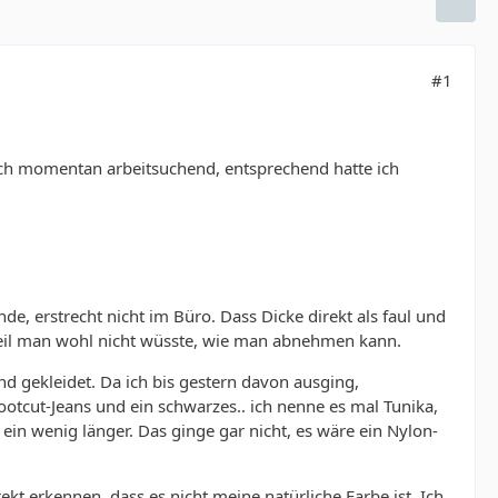
#1
n ich momentan arbeitsuchend, entsprechend hatte ich
de, erstrecht nicht im Büro. Dass Dicke direkt als faul und
 weil man wohl nicht wüsste, wie man abnehmen kann.
d gekleidet. Da ich bis gestern davon ausging,
Bootcut-Jeans und ein schwarzes.. ich nenne es mal Tunika,
 ein wenig länger. Das ginge gar nicht, es wäre ein Nylon-
kt erkennen, dass es nicht meine natürliche Farbe ist. Ich