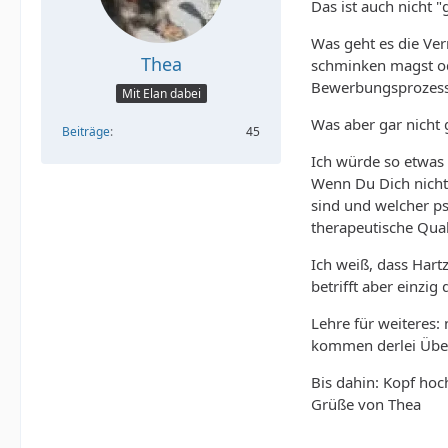
Das ist auch nicht "
Was geht es die Ver
Thea
schminken magst ode
Bewerbungsprozess 
Mit Elan dabei
Was aber gar nicht 
Beiträge
45
Ich würde so etwas 
Wenn Du Dich nicht 
sind und welcher ps
therapeutische Quali
Ich weiß, dass Hart
betrifft aber einzi
Lehre für weiteres
kommen derlei Überg
Bis dahin: Kopf ho
Grüße von Thea