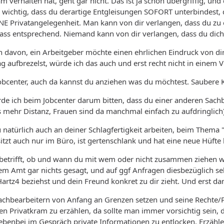
m verhalten hat, geht gar nicht. Das ist ja schon übergriffig, un
n wichtig, dass du derartige Entgleisungen SOFORT unterbindest, d
INE Privatangelegenheit. Man kann von dir verlangen, dass du zu
ass entsprechend. Niemand kann von dir verlangen, dass du dich s
 davon, ein Arbeitgeber möchte einen ehrlichen Eindruck von di
Tag aufbrezelst, würde ich das auch und erst recht nicht in einem 
bcenter, auch da kannst du anziehen was du möchtest. Saubere K
rde ich beim Jobcenter darum bitten, dass du einer anderen Sachb
s mehr Distanz, Frauen sind da manchmal einfach zu aufdringlich
u natürlich auch an deiner Schlagfertigkeit arbeiten, beim Thema 
sitzt auch nur im Büro, ist gertenschlank und hat eine neue Hüfte
etrifft, ob und wann du mit wem oder nicht zusammen ziehen wills
em Amt gar nichts gesagt, und auf ggf Anfragen diesbezüglich se
rtz4 beziehst und dein Freund konkret zu dir zieht. Und erst dan
achbearbeitern von Anfang an Grenzen setzen und seine Rechte/Pf
en Privatkram zu erzählen, da sollte man immer vorsichtig sein, d
enbei im Gespräch private Informationen zu entlocken. Erzähle n