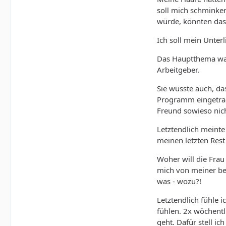
soll mich schminken
würde, könnten das
Ich soll mein Unter
Das Hauptthema war
Arbeitgeber.
Sie wusste auch, das
Programm eingetrage
Freund sowieso nicht
Letztendlich meinte 
meinen letzten Res
Woher will die Frau
mich von meiner bes
was - wozu?!
Letztendlich fühle 
fühlen. 2x wöchentl
geht. Dafür stell ic