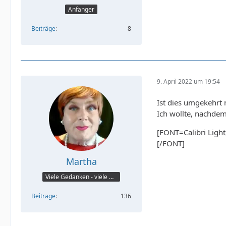
Anfänger
Beiträge
8
9. April 2022 um 19:54
Ist dies umgekehrt 
Ich wollte, nachde
[FONT=Calibri Light,
[/FONT]
Martha
Viele Gedanken - viele Worte
Beiträge
136