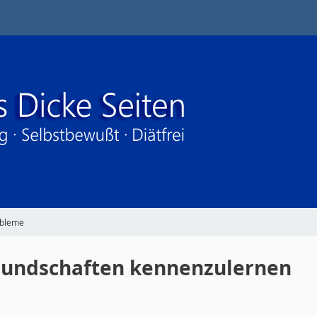
obleme
reundschaften kennenzulernen