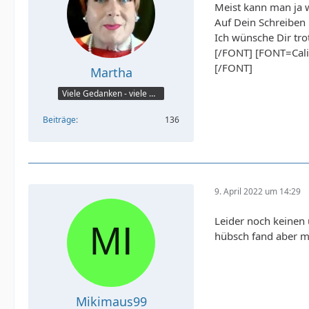
Meist kann man ja w
Auf Dein Schreiben 
Ich wünsche Dir tro
[/FONT] [FONT=Calibr
[/FONT]
Martha
Viele Gedanken - viele Worte
Beiträge
136
9. April 2022 um 14:29
Leider noch keinen 
hübsch fand aber m
Mikimaus99