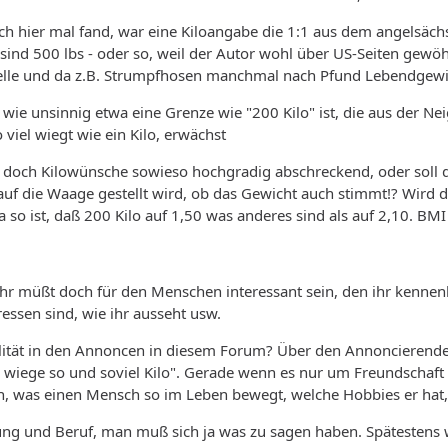
ich hier mal fand, war eine Kiloangabe die 1:1 aus dem angelsä
 sind 500 lbs - oder so, weil der Autor wohl über US-Seiten gewöh
telle und da z.B. Strumpfhosen manchmal nach Pfund Lebendgewi
 wie unsinnig etwa eine Grenze wie "200 Kilo" ist, die aus der N
o viel wiegt wie ein Kilo, erwächst
er doch Kilowünsche sowieso hochgradig abschreckend, oder soll
 auf die Waage gestellt wird, ob das Gewicht auch stimmt!? Wird
 so ist, daß 200 Kilo auf 1,50 was anderes sind als auf 2,10. BMI
Ihr müßt doch für den Menschen interessant sein, den ihr kennenle
ressen sind, wie ihr ausseht usw.
ealität in den Annoncen in diesem Forum? Über den Annoncierend
ch wiege so und soviel Kilo". Gerade wenn es nur um Freundschaft 
ich, was einen Mensch so im Leben bewegt, welche Hobbies er hat, 
dung und Beruf, man muß sich ja was zu sagen haben. Spätestens 