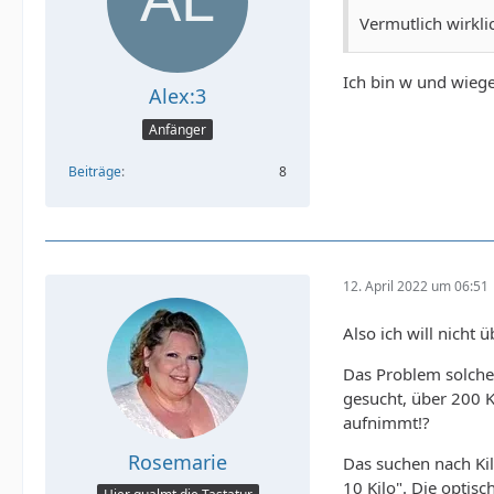
Vermutlich wirkl
Ich bin w und wie
Alex:3
Anfänger
Beiträge
8
12. April 2022 um 06:51
Also ich will nicht ü
Das Problem solche
gesucht, über 200 K
aufnimmt!?
Rosemarie
Das suchen nach Ki
10 Kilo". Die optis