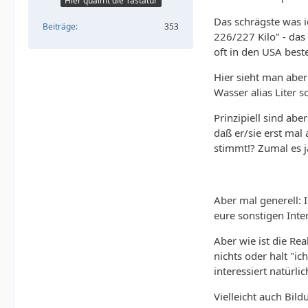
Hier qualmt die Tastatur
Das schrägste was 
Beiträge
353
226/227 Kilo" - das
oft in den USA bes
Hier sieht man aber
Wasser alias Liter s
Prinzipiell sind ab
daß er/sie erst mal
stimmt!? Zumal es ja
Aber mal generell: 
eure sonstigen Inte
Aber wie ist die R
nichts oder halt "i
interessiert natürl
Vielleicht auch Bil