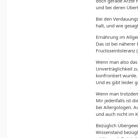
doch gerade Ärzte m
und bei deren Über
Bei den Verdauungs
halt, und wie gesag
Ernährung im Allgem
Das ist bei näherer
Fructoseintoleranz 
Wenn man also das P
Unverträglichkeit z
konfrontiert wurde.
Und es gibt leider 
Wenn man trotzdem 
Mir jedenfalls ist d
bei Allergologen. A
und auch nicht im K
Bezüglich Übergewic
Wissenstand bezügl