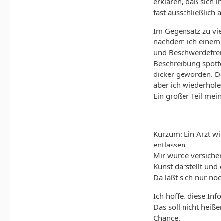
erklären, daß sich 
fast ausschließlich
Im Gegensatz zu vie
nachdem ich einem 
und Beschwerdefreih
Beschreibung spotte
dicker geworden. Da
aber ich wiederhole
Ein großer Teil mei
Kurzum: Ein Arzt w
entlassen.
Mir wurde versiche
Kunst darstellt und
Da läßt sich nur no
Ich hoffe, diese In
Das soll nicht heiße
Chance.