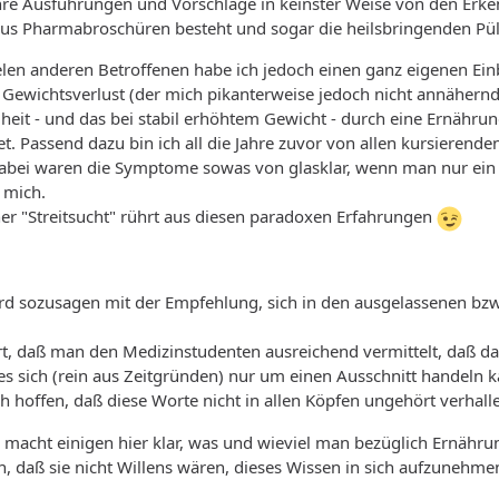
ihre Ausführungen und Vorschläge in keinster Weise von den Erke
 aus Pharmabroschüren besteht und sogar die heilsbringenden Pü
len anderen Betroffenen habe ich jedoch einen ganz eigenen Einb
Gewichtsverlust (der mich pikanterweise jedoch nicht annähernd
eit - und das bei stabil erhöhtem Gewicht - durch eine Ernährun
t. Passend dazu bin ich all die Jahre zuvor von allen kursieren
bei waren die Symptome sowas von glasklar, wenn man nur ein ein
 mich.
ner "Streitsucht" rührt aus diesen paradoxen Erfahrungen
ird sozusagen mit der Empfehlung, sich in den ausgelassenen bz
rt, daß man den Medizinstudenten ausreichend vermittelt, daß d
 es sich (rein aus Zeitgründen) nur um einen Ausschnitt handeln 
ch hoffen, daß diese Worte nicht in allen Köpfen ungehört verhal
fo macht einigen hier klar, was und wieviel man bezüglich Ernähr
n, daß sie nicht Willens wären, dieses Wissen in sich aufzunehmen