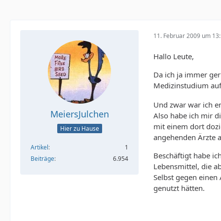
11. Februar 2009 um 13
Hallo Leute,
Da ich ja immer ger
Medizinstudium aufg
Und zwar war ich en
MeiersJulchen
Also habe ich mir d
mit einem dort dozi
Hier zu Hause
angehenden Ärzte a
Artikel
1
Beschäftigt habe i
Beiträge
6.954
Lebensmittel, die a
Selbst gegen einen
genutzt hätten.