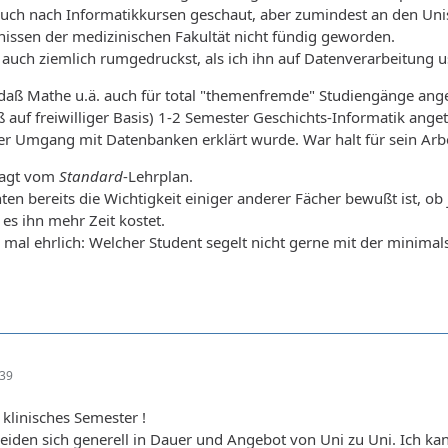
 auch nach Informatikkursen geschaut, aber zumindest an den Unis
issen der medizinischen Fakultät nicht fündig geworden.
 auch ziemlich rumgedruckst, als ich ihn auf Datenverarbeitung 
daß Mathe u.ä. auch für total "themenfremde" Studiengänge ange
ß auf freiwilliger Basis) 1-2 Semester Geschichts-Informatik ange
 Umgang mit Datenbanken erklärt wurde. War halt für sein Arbei
sagt vom
Standard
-Lehrplan.
n bereits die Wichtigkeit einiger anderer Fächer bewußt ist, ob je
es ihn mehr Zeit kostet.
h mal ehrlich: Welcher Student segelt nicht gerne mit der mini
:39
 klinisches Semester !
eiden sich generell in Dauer und Angebot von Uni zu Uni. Ich kan