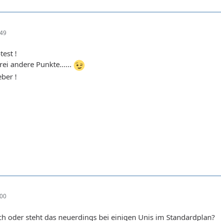
:49
test !
ei andere Punkte......
eber !
:00
h oder steht das neuerdings bei einigen Unis im Standardplan?