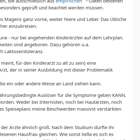
en, die ausschließlich aus
empirischen
Daten bestehen
 besonders geprüft und beachtet werden müssen.
 Magens ganz vorne, weiter Niere und Leber. Das Übliche
her einzukreisen.
aune - nur bei angehenden
Kinderärzten
auf dem Lehrplan.
hkeiten sind angeboren. Dazu gehören u.a.
ch Laktoseintoleranz.
eint, für den Kinderarzt zu alt zu sein) eine
Arzt, der in seiner Ausbildung mit dieser Problematik
 die ein oder andere Weise an Land ziehen kann.
nährungsbedingte Auslöser für die Symptome geben KANN.
geworden. Weder bei Internisten, noch bei Hautärzten, noch
des Speiseplans meine Beschwerden massivst verstärkten
 der Ärzte ähnlich groß. Nach dem Studium dürfte ihr
enen Hausfrau gleichen. Wie sonst ließe es sich es