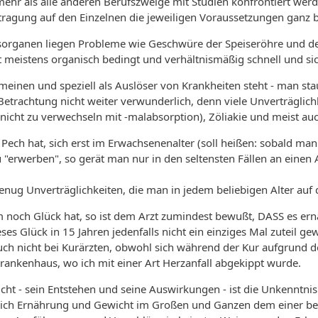
ehr als alle anderen Berufszweige mit Studien konfrontiert werd
tragung auf den Einzelnen die jeweiligen Voraussetzungen ganz
organen liegen Probleme wie Geschwüre der Speiseröhre und des
t meistens organisch bedingt und verhältnismäßig schnell und sic
einen und speziell als Auslöser von Krankheiten steht - man st
 Betrachtung nicht weiter verwunderlich, denn viele Unverträglic
(nicht zu verwechseln mit -malabsorption), Zöliakie und meist au
ech hat, sich erst im Erwachsenenalter (soll heißen: sobald man m
u "erwerben", so gerät man nur in den seltensten Fällen an einen 
genug Unverträglichkeiten, die man in jedem beliebigen Alter auf
noch Glück hat, so ist dem Arzt zumindest bewußt, DASS es er
ieses Glück in 15 Jahren jedenfalls nicht ein einziges Mal zuteil 
uch nicht bei Kurärzten, obwohl sich während der Kur aufgrund 
rankenhaus, wo ich mit einer Art Herzanfall abgekippt wurde.
ht - sein Entstehen und seine Auswirkungen - ist die Unkenntnis
ich Ernährung und Gewicht im Großen und Ganzen dem einer beles