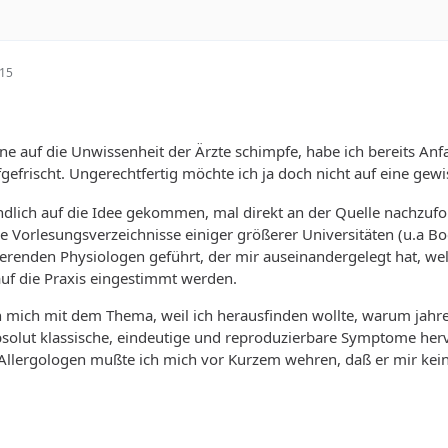
:15
ne auf die Unwissenheit der Ärzte schimpfe, habe ich bereits Anf
efrischt. Ungerechtfertig möchte ich ja doch nicht auf eine ge
dlich auf die Idee gekommen, mal direkt an der Quelle nachzufo
ie Vorlesungsverzeichnisse einiger größerer Universitäten (u.a
erenden Physiologen geführt, der mir auseinandergelegt hat, wel
uf die Praxis eingestimmt werden.
ch mich mit dem Thema, weil ich herausfinden wollte, warum jah
bsolut klassische, eindeutige und reproduzierbare Symptome hervo
 Allergologen mußte ich mich vor Kurzem wehren, daß er mir kei