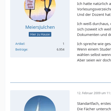
Ich hatte natürlich
Vorlesungsverzeichn
Und der Dozent hat
Ich weiß durchaus, 
MeiersJulchen
sich (soweit ich wei
Dokumenten und der
Hier zu Hause
Ich spreche wie ge
Artikel
1
Wenn einem Studente
Beiträge
6.954
wählen selbst wenn 
Aber seien wir doc
12. Februar 2009 um 11
Standartfach, erstes
Die Fächer untersch