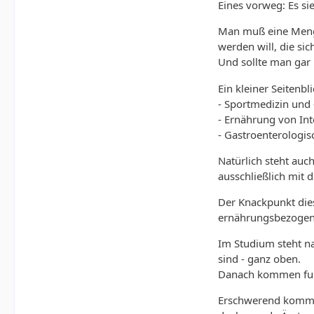
Eines vorweg: Es si
Man muß eine Menge
werden will, die s
Und sollte man gar 
Ein kleiner Seitenb
- Sportmedizin und
- Ernährung von Int
- Gastroenterologis
Natürlich steht auc
ausschließlich mit 
Der Knackpunkt dies
ernährungsbezogen
Im Studium steht na
sind - ganz oben.
Danach kommen funk
Erschwerend kommt 