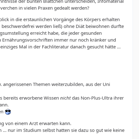
nntnisse der bunten Blättchen unterscheiden, Infomaterial
lverchen in vielen Praxen gedealt werden?
lick in die erstaunlichen Vorgänge des Körpers erhalten
 beschwerdefrei werden ließ) ohne Diät beiwohnen durfte
gsumstellung erreicht habe, die jeder gesunden
den Ernährungsvorschriften immer nur noch kränker und
ziges Mal in der Fachliteratur danach gesucht hätte ...
w. angerissenen Themen weiterzubilden, aus der Uni
as bereits erworbene Wissen
nicht
das Non-Plus-Ultra ihrer
kann.
len
ung von einem Arzt erwarten kann.
 ... nur im Studium selbst hatten sie dazu so gut wie keine