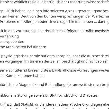
eht nicht wirklich rosig aus bezüglich der Ernährungswissenschaf
 Glück haben, an einen informierten Arzt zu geraten - ganz bes
ich um keinen Deut von den bunten Versprechungen der Wartezimm
Probleme mit Allergien oder Unverträglichkeiten haben ... dann
lick in den Vorlesungsplan erbrachte z.B. folgende ernährungsbez
 -ernährung
ensivpatienten
che Krankheiten bei Kindern
h physiologische Chemie auf dem Lehrplan, aber die Kurzbeschre
den Vorgängen im Inneren der Zellen beschäftigt und nicht so s
er erschütternd kurzen Liste ist, daß all diese Vorlesungen wede
en Komplikationen haben.
türlich die Diagnostik und Behandlung der am weitesten verbreite
tionelle Störungen wie z.B. Bluthochdruck und Diabetes.
hinzu, daß Statistik und andere mathematische Grundlagen eben