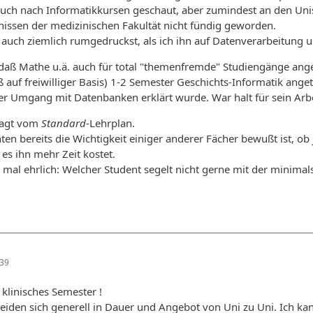
 auch nach Informatikkursen geschaut, aber zumindest an den Unis
issen der medizinischen Fakultät nicht fündig geworden.
 auch ziemlich rumgedruckst, als ich ihn auf Datenverarbeitung 
daß Mathe u.ä. auch für total "themenfremde" Studiengänge ange
ß auf freiwilliger Basis) 1-2 Semester Geschichts-Informatik ange
 Umgang mit Datenbanken erklärt wurde. War halt für sein Arbei
sagt vom
Standard
-Lehrplan.
n bereits die Wichtigkeit einiger anderer Fächer bewußt ist, ob je
es ihn mehr Zeit kostet.
h mal ehrlich: Welcher Student segelt nicht gerne mit der mini
:39
 klinisches Semester !
eiden sich generell in Dauer und Angebot von Uni zu Uni. Ich kan