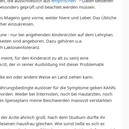
en, die ausschließlich aus
empirischen
Daten bestehen
 besonders geprüft und beachtet werden müssen.
 Magens ganz vorne, weiter Niere und Leber. Das Übliche
her einzukreisen.
aune - nur bei angehenden
Kinderärzten
auf dem Lehrplan.
hkeiten sind angeboren. Dazu gehören u.a.
ch Laktoseintoleranz.
eint, für den Kinderarzt zu alt zu sein) eine
Arzt, der in seiner Ausbildung mit dieser Problematik
 die ein oder andere Weise an Land ziehen kann.
nährungsbedingte Auslöser für die Symptome geben KANN.
geworden. Weder bei Internisten, noch bei Hautärzten, noch
des Speiseplans meine Beschwerden massivst verstärkten
 der Ärzte ähnlich groß. Nach dem Studium dürfte ihr
enen Hausfrau gleichen. Wie sonst ließe es sich es