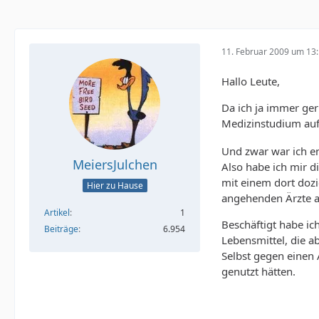
11. Februar 2009 um 13
Hallo Leute,
Da ich ja immer ger
Medizinstudium aufg
Und zwar war ich en
MeiersJulchen
Also habe ich mir d
mit einem dort dozi
Hier zu Hause
angehenden Ärzte a
Artikel
1
Beschäftigt habe i
Beiträge
6.954
Lebensmittel, die a
Selbst gegen einen
genutzt hätten.