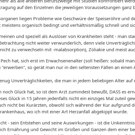
ehr als alle anderen Berufszweige mit Studien konfrontiert werd
tragung auf den Einzelnen die jeweiligen Voraussetzungen ganz
organen liegen Probleme wie Geschwüre der Speiseröhre und des
t meistens organisch bedingt und verhältnismäßig schnell und sic
einen und speziell als Auslöser von Krankheiten steht - man st
 Betrachtung nicht weiter verwunderlich, denn viele Unverträglic
(nicht zu verwechseln mit -malabsorption), Zöliakie und meist au
ech hat, sich erst im Erwachsenenalter (soll heißen: sobald man m
u "erwerben", so gerät man nur in den seltensten Fällen an einen 
genug Unverträglichkeiten, die man in jedem beliebigen Alter auf
noch Glück hat, so ist dem Arzt zumindest bewußt, DASS es er
ieses Glück in 15 Jahren jedenfalls nicht ein einziges Mal zuteil 
uch nicht bei Kurärzten, obwohl sich während der Kur aufgrund 
rankenhaus, wo ich mit einer Art Herzanfall abgekippt wurde.
ht - sein Entstehen und seine Auswirkungen - ist die Unkenntnis
ich Ernährung und Gewicht im Großen und Ganzen dem einer beles