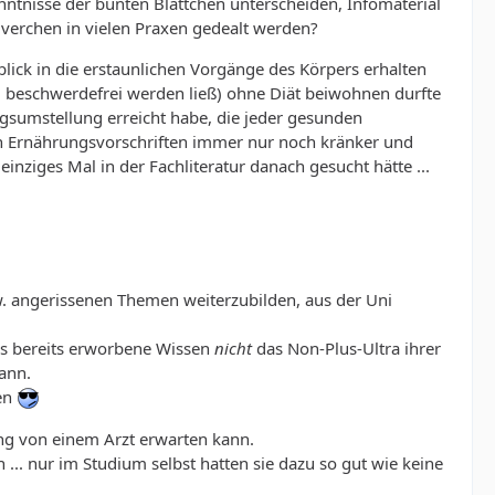
nntnisse der bunten Blättchen unterscheiden, Infomaterial
lverchen in vielen Praxen gedealt werden?
lick in die erstaunlichen Vorgänge des Körpers erhalten
 beschwerdefrei werden ließ) ohne Diät beiwohnen durfte
gsumstellung erreicht habe, die jeder gesunden
den Ernährungsvorschriften immer nur noch kränker und
ziges Mal in der Fachliteratur danach gesucht hätte ...
w. angerissenen Themen weiterzubilden, aus der Uni
as bereits erworbene Wissen
nicht
das Non-Plus-Ultra ihrer
kann.
len
ung von einem Arzt erwarten kann.
 ... nur im Studium selbst hatten sie dazu so gut wie keine