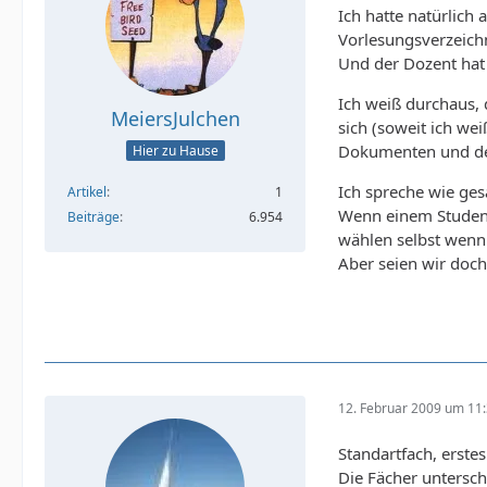
Ich hatte natürlich
Vorlesungsverzeichn
Und der Dozent hat
Ich weiß durchaus, 
MeiersJulchen
sich (soweit ich wei
Dokumenten und der
Hier zu Hause
Ich spreche wie ge
Artikel
1
Wenn einem Studente
Beiträge
6.954
wählen selbst wenn 
Aber seien wir doc
12. Februar 2009 um 11
Standartfach, erstes
Die Fächer untersch