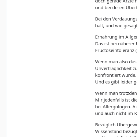
doch gerade Ärzte m
und bei deren Über
Bei den Verdauungs
halt, und wie gesag
Ernährung im Allgem
Das ist bei näherer
Fructoseintoleranz 
Wenn man also das P
Unverträglichkeit z
konfrontiert wurde.
Und es gibt leider 
Wenn man trotzdem 
Mir jedenfalls ist d
bei Allergologen. A
und auch nicht im K
Bezüglich Übergewic
Wissenstand bezügl