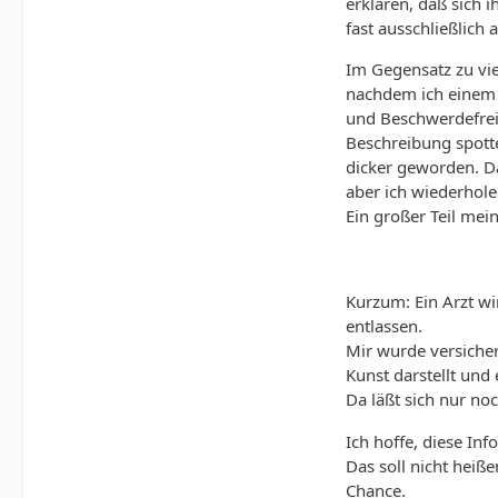
erklären, daß sich 
fast ausschließlich
Im Gegensatz zu vie
nachdem ich einem 
und Beschwerdefreih
Beschreibung spotte
dicker geworden. Da
aber ich wiederhole
Ein großer Teil mei
Kurzum: Ein Arzt w
entlassen.
Mir wurde versiche
Kunst darstellt und
Da läßt sich nur no
Ich hoffe, diese In
Das soll nicht heiße
Chance.