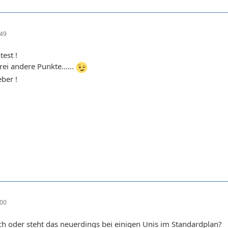
:49
test !
ei andere Punkte......
eber !
:00
h oder steht das neuerdings bei einigen Unis im Standardplan?