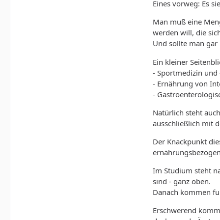
Eines vorweg: Es si
Man muß eine Menge
werden will, die s
Und sollte man gar 
Ein kleiner Seitenb
- Sportmedizin und
- Ernährung von Int
- Gastroenterologis
Natürlich steht auc
ausschließlich mit 
Der Knackpunkt dies
ernährungsbezogen
Im Studium steht na
sind - ganz oben.
Danach kommen funk
Erschwerend kommt 