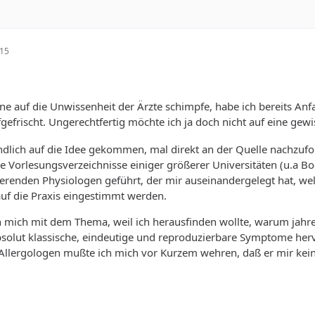
:15
ne auf die Unwissenheit der Ärzte schimpfe, habe ich bereits Anf
efrischt. Ungerechtfertig möchte ich ja doch nicht auf eine ge
dlich auf die Idee gekommen, mal direkt an der Quelle nachzufo
ie Vorlesungsverzeichnisse einiger größerer Universitäten (u.a
erenden Physiologen geführt, der mir auseinandergelegt hat, wel
uf die Praxis eingestimmt werden.
ch mich mit dem Thema, weil ich herausfinden wollte, warum jah
bsolut klassische, eindeutige und reproduzierbare Symptome hervo
 Allergologen mußte ich mich vor Kurzem wehren, daß er mir kei