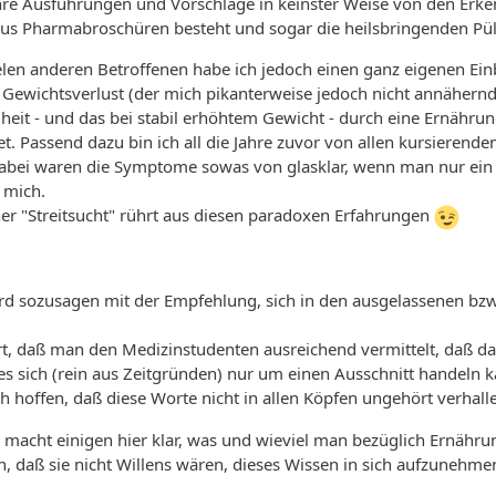
ihre Ausführungen und Vorschläge in keinster Weise von den Erke
 aus Pharmabroschüren besteht und sogar die heilsbringenden Pü
len anderen Betroffenen habe ich jedoch einen ganz eigenen Einb
Gewichtsverlust (der mich pikanterweise jedoch nicht annähernd
eit - und das bei stabil erhöhtem Gewicht - durch eine Ernährun
t. Passend dazu bin ich all die Jahre zuvor von allen kursieren
bei waren die Symptome sowas von glasklar, wenn man nur ein ein
 mich.
ner "Streitsucht" rührt aus diesen paradoxen Erfahrungen
ird sozusagen mit der Empfehlung, sich in den ausgelassenen bz
rt, daß man den Medizinstudenten ausreichend vermittelt, daß d
 es sich (rein aus Zeitgründen) nur um einen Ausschnitt handeln 
ch hoffen, daß diese Worte nicht in allen Köpfen ungehört verhal
fo macht einigen hier klar, was und wieviel man bezüglich Ernähr
n, daß sie nicht Willens wären, dieses Wissen in sich aufzunehmen