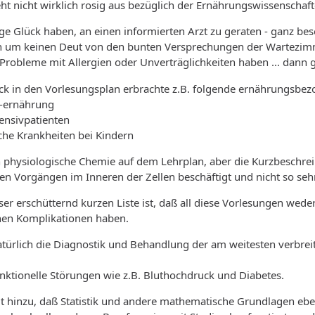
eht nicht wirklich rosig aus bezüglich der Ernährungswissenschaf
 Glück haben, an einen informierten Arzt zu geraten - ganz bes
ich um keinen Deut von den bunten Versprechungen der Wartezimm
Probleme mit Allergien oder Unverträglichkeiten haben ... dann
lick in den Vorlesungsplan erbrachte z.B. folgende ernährungsbez
 -ernährung
ensivpatienten
che Krankheiten bei Kindern
h physiologische Chemie auf dem Lehrplan, aber die Kurzbeschre
den Vorgängen im Inneren der Zellen beschäftigt und nicht so s
er erschütternd kurzen Liste ist, daß all diese Vorlesungen wede
en Komplikationen haben.
türlich die Diagnostik und Behandlung der am weitesten verbreite
tionelle Störungen wie z.B. Bluthochdruck und Diabetes.
hinzu, daß Statistik und andere mathematische Grundlagen eben