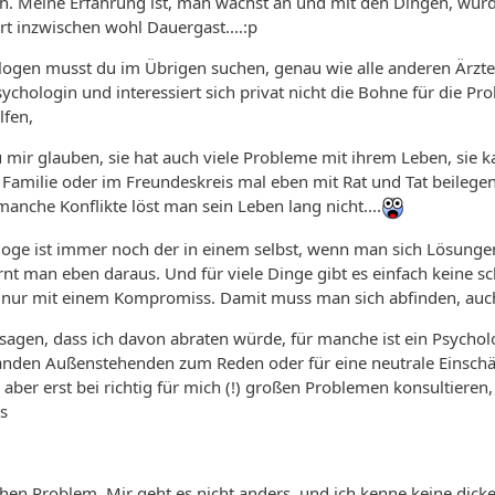
ich. Meine Erfahrung ist, man wächst an und mit den Dingen, w
rt inzwischen wohl Dauergast....:p
logen musst du im Übrigen suchen, genau wie alle anderen Ärzt
Psychologin und interessiert sich privat nicht die Bohne für die 
lfen,
 mir glauben, sie hat auch viele Probleme mit ihrem Leben, sie k
er Familie oder im Freundeskreis mal eben mit Rat und Tat beilege
d manche Konflikte löst man sein Leben lang nicht....
loge ist immer noch der in einem selbst, wenn man sich Lösunge
ernt man eben daraus. Und für viele Dinge gibt es einfach keine s
 nur mit einem Kompromiss. Damit muss man sich abfinden, auc
t sagen, dass ich davon abraten würde, für manche ist ein Psychol
den Außenstehenden zum Reden oder für eine neutrale Einschätzu
ber erst bei richtig für mich (!) großen Problemen konsultieren
s
hen Problem. Mir geht es nicht anders, und ich kenne keine dicke