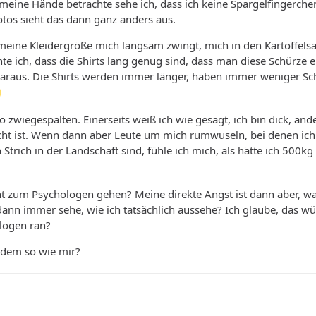
meine Hände betrachte sehe ich, dass ich keine Spargelfingerchen 
tos sieht das dann ganz anders aus.
eine Kleidergröße mich langsam zwingt, mich in den Kartoffels
 ich, dass die Shirts lang genug sind, dass man diese Schürze eb
daraus. Die Shirts werden immer länger, haben immer weniger Schni
 zwiegespalten. Einerseits weiß ich wie gesagt, ich bin dick, ande
cht ist. Wenn dann aber Leute um mich rumwuseln, bei denen ich
 Strich in der Landschaft sind, fühle ich mich, als hätte ich 500
cht zum Psychologen gehen? Meine direkte Angst ist dann aber, w
dann immer sehe, wie ich tatsächlich aussehe? Ich glaube, das 
logen ran?
dem so wie mir?