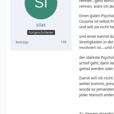
rennen...ganz ehrl
rennen, wäre ich do
Einen guten Psycho
Cousine ist selbst 
silas
und will sie nicht he
Fortgeschrittener
und eines kannst du
Streitigkeiten in d
Beiträge
179
involviert ist....un
der stärkste Psycho
schief geht, dann l
gelöst werden oder
Damit will ich nich
weiter kommt, jeman
würde so jemanden a
jeder Mensch ander
Zu deinem eigentlic