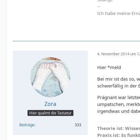
--
Ich habe meine Ernä
4. November 2014 um 1
Hier *meld
Bei mir ist das so,
schwerfällig in der
Prägnant war letzte
Zora
umpatschen, merkte d
irgendwas und dabei
Hier qualmt die Tastatur
Beiträge
333
Theorie ist: Wisse
Praxis ist: Es fu