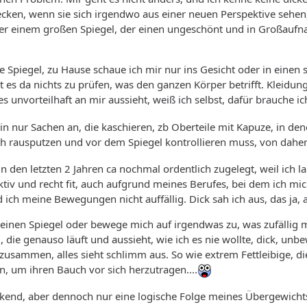
cken, wenn sie sich irgendwo aus einer neuen Perspektive sehen, se
er einem großen Spiegel, der einen ungeschönt und in Großaufn
e Spiegel, zu Hause schaue ich mir nur ins Gesicht oder in einen 
 es da nichts zu prüfen, was den ganzen Körper betrifft. Kleidung 
les unvorteilhaft an mir aussieht, weiß ich selbst, dafür brauche i
in nur Sachen an, die kaschieren, zb Oberteile mit Kapuze, in den
ch rausputzen und vor dem Spiegel kontrollieren muss, von daher.
 in den letzten 2 Jahren ca nochmal ordentlich zugelegt, weil ich
ktiv und recht fit, auch aufgrund meines Berufes, bei dem ich mi
 ich meine Bewegungen nicht auffällig. Dick sah ich aus, das ja, 
 einen Spiegel oder bewege mich auf irgendwas zu, was zufällig 
u, die genauso läuft und aussieht, wie ich es nie wollte, dick, 
 zusammen, alles sieht schlimm aus. So wie extrem Fettleibige,
 um ihren Bauch vor sich herzutragen....
eckend, aber dennoch nur eine logische Folge meines Übergewich