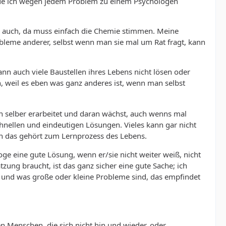
ürde ich wegen jedem Problem zu einem Psychologen
e auch, da muss einfach die Chemie stimmen. Meine
Probleme anderer, selbst wenn man sie mal um Rat fragt, kann
ann auch viele Baustellen ihres Lebens nicht lösen oder
n, weil es eben was ganz anderes ist, wenn man selbst
n selber erarbeitet und daran wächst, auch wenns mal
chnellen und eindeutigen Lösungen. Vieles kann gar nicht
h das gehört zum Lernprozess des Lebens.
oge eine gute Lösung, wenn er/sie nicht weiter weiß, nicht
ng braucht, ist das ganz sicher eine gute Sache; ich
, und was große oder kleine Probleme sind, das empfindet
n Menschen, die sich nicht hin und wieder, oder