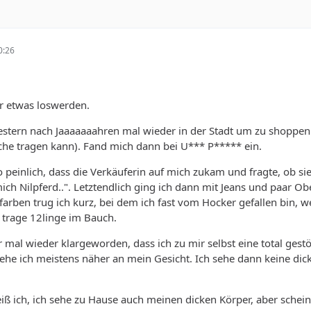
0:26
r etwas loswerden.
stern nach Jaaaaaaahren mal wieder in der Stadt um zu shoppen (ic
che tragen kann). Fand mich dann bei U*** P***** ein.
 peinlich, dass die Verkäuferin auf mich zukam und fragte, ob sie
ich Nilpferd..". Letztendlich ging ich dann mit Jeans und paar Ober
rben trug ich kurz, bei dem ich fast vom Hocker gefallen bin, we
 trage 12linge im Bauch.
r mal wieder klargeworden, dass ich zu mir selbst eine total g
gehe ich meistens näher an mein Gesicht. Ich sehe dann keine dic
eiß ich, ich sehe zu Hause auch meinen dicken Körper, aber sche