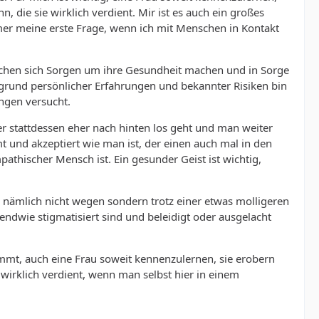
te ich lieber selbst, bevor das Getuschel losging.
 die sie wirklich verdient. Mir ist es auch ein großes
mmer meine erste Frage, wenn ich mit Menschen in Kontakt
tern in der Pubertät sowieso nicht erlaubt. Es gab -
 sich durchaus Männer für mich, ja auch oft ein gutes Stück
 ging es bei mir dann los. Aber vielelicht ist das vom
nschen sich Sorgen um ihre Gesundheit machen und in Sorge
m junge Dicke. Bei 140 Kilo mit 15 hätte es mir auch vor
grund persönlicher Erfahrungen und bekannter Risiken bin
urz vor der Pensionierung, nannte das Fach oft und gerne
ngen versucht.
 BDM fort. Da musste frau (wir waren ja nur Mädchen in
er stattdessen eher nach hinten los geht und man weiter
s zu bekommen.
t und akzeptiert wie man ist, der einen auch mal in den
ojob antrat, Autofahrerin wurde und mir auch problemlos
athischer Mensch ist. Ein gesunder Geist ist wichtig,
s war es stressig, sich einzuarbeiten also besorgte ich
st und gehe relativ viel spazieren - das Gewicht bekomme
 nämlich nicht wegen sondern trotz einer etwas molligeren
. Irgendwie will mein Körper sein Fett behalten - wenn er
rgendwie stigmatisiert sind und beleidigt oder ausgelacht
er Hausarbeiten zu beschweren...;)
ch dich dann so stark "überholen" konnt, aber da sieht
mmt, auch eine Frau soweit kennenzulernen, sie erobern
wirklich verdient, wenn man selbst hier in einem
ls mit Blick auf mein Gewicht) und kenne sie mehr von
aß es an mir ebenfalls ausprobiert würde, wie er auch
n-jetzt-muß-was-runter-Diät, die ich ebenfalls betreibe.