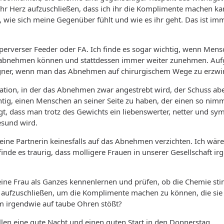
saal, es ging natürlich gleich gar nichts mehr und die Witze mach
ihr Herz aufzuschließen, dass ich ihr die Komplimente machen kann,
, wie sich meine Gegenüber fühlt und wie es ihr geht. Das ist i
ich mit nachhause bringe und mit dem ich schlafe, hätten meine El
cht zuletzt, weil ich eben Holz vor der Hütte habe, interessierten
 deutlich zu alt für mich. So in den höheren Klasen des Gymnasiums
 perverser Feeder oder FA. Ich finde es sogar wichtig, wenn Me
leichbarer, denn damals gab es weniger Dicke und vor allem kau
ht abnehmen können und stattdessen immer weiter zunehmen. Auf
ht gegraust, ich hatte in dem Alter eine Sportlehrrin die stand k
Gegner, wenn man das Abnehmen auf chirurgischem Wege zu erzwi
" und man kam sich da manchmal echt vor als lebte der Geist des
uation, in der das Abnehmen zwar angestrebt wird, der Schuss ab
 als unsportliche Dicke echt darum kämpfen, keine 5 ins Zeugni
htig, einen Menschen an seiner Seite zu haben, der einen so nimm
wurde ich erst nachdem ich nach Abschluß des Studiums einen Bür
, dass man trotz des Gewichts ein liebenswerter, netter und symp
ich neu einzukleiden, dann ging es rasant aufwärts. Gerade anfang
esund wird.
uxus eine Putzfrau - inzwischen putze ich wieder das meiste selb
ne Partnerin keinesfalls auf das Abnehmen verzichten. Ich wäre
t mehr runter, je mehr ich mich bewege, desto mehr esse ich auch
 finde es traurig, dass molligere Frauen in unserer Gesellschaft i
 doch nur aufhören könnte sich nach längeren Spaziergängen od
gens, daß Du mir erst als Jugendliche soweit "voraus" warst und i
ine Frau als Ganzes kennenlernen und prüfen, ob die Chemie sti
terschiedlich Biographien sein können...
 aufzuschließen, um die Komplimente machen zu können, die sie 
ungen mit viel Jojo habe ich eher nicht oder nur wenig (jedenfal
m irgendwie auf taube Ohren stößt?
e damit doch nie Erfolg hatte. Mein Vater wünschte auch nicht, d
len eine gute Nacht und einen guten Start in den Donnerstag.
 machte. Außerhalt die, die-Kleidung-ist-noch-zu-gut-zum-Neukaufe