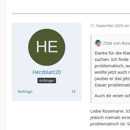
wenn ein Mann sic
mal danach fragt,
die mich umgibt.
17. September 2020 um 
Anastasie - um di
ihre Gesundheit, 
zusammen wäre, w
Zitat von Ro
versucht man näm
Danke für die Kla
Ich denke mal Ana
suchen. Ich finde
die genannten 20 
problematisch, we
Herzblatt20
wollte jetzt auch
(wobei er das jetz
Anfänger
Dauer problemati
Beiträge
15
Auch dir einen s
Liebe Rosemarie. Ic
jedoch niemals ein
problematisch ist.