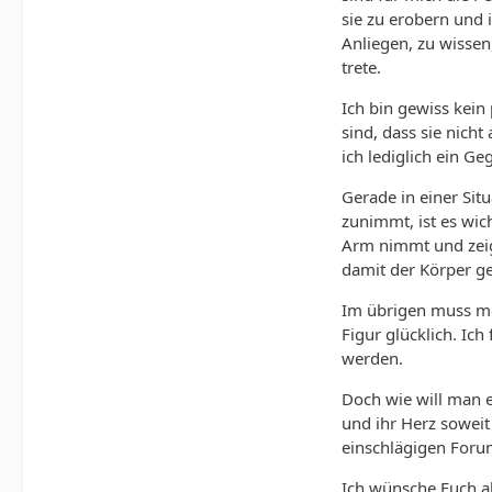
einem solchen Hör
sie zu erobern und 
Anliegen, zu wissen
Einen Freund den 
trete.
wahrscheinlich ni
älter, bis hin zu
Ich bin gewiss kein
Gewicht doch verg
sind, dass sie nic
dem Sportunterric
ich lediglich ein 
"Leibeserziehung
Gerade in einer Sit
der Sportstunde)
zunimmt, ist es wic
So richtig dick 
Arm nimmt und zeigt
leisten konnte, m
damit der Körper g
mir als kleinen L
Im übrigen muss mei
ich trotzdem nich
Figur glücklich. Ich
dann im Gegenzug
werden.
Erstaunlich, übri
Doch wie will man e
man wieder wie un
und ihr Herz soweit
Diese Diät-Erfahr
einschlägigen Foru
meiner Mutter, di
Ich wünsche Euch al
selbst nie Diäten