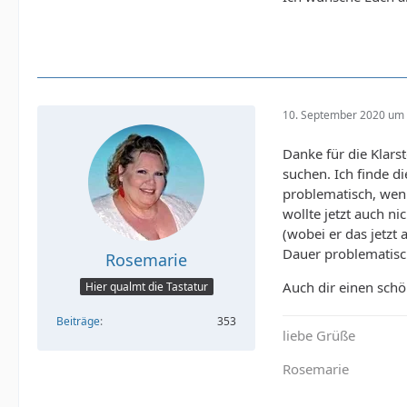
Meine Mutter hat
Unterstützung be
Gewicht, aber ebe
unter meinem Gewi
Ruder läuft, das 
10. September 2020 um 
Daß viele Jungs, 
Danke für die Klars
Sprüche ersetzen,
suchen. Ich finde d
Barock etc. pp. zu
problematisch, wenn
wollte jetzt auch n
Jetzt kämen wir z
(wobei er das jetzt 
Herzblatt20
Dauer problematisc
Rosemarie
Was ich so überha
Auch dir einen schö
Hier qualmt die Tastatur
bei uns Dicken. I
Beiträge
353
Menschen für attr
liebe Grüße
auf Frauen steht,
Rosemarie
Ich kann definiti
Wobei das bei ihm