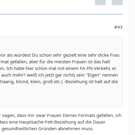
n kann, die ich auch wirklich hören will, oder einfach
ir interessiert ist, auch unabhängig von der Menge Fett,
#43
acht sich Sorgen, daß sie immer weiter zunimmt und um
 Mann der sie so mag wie sie ist. Wenn ich mit Dir
 auf das Abnehmen verzichten müssen. Als liebende Frau
vor als würdest Du schon sehr gezielt eine sehr dicke Frau
ormal" als Partner nicht in Betracht, wobei es aber auch
at gefallen, aber für die meisten Frauen ist das halt
n. Ich hatte hier schon mal mit einem FA PN-Verkehr, er
 auch mehr? weiß ich jetzt gar nicht) sein "Eigen" nennen
aarig, blond, klein, groß etc.) -Beziehung ist halt auf die
r sagen, dass mir zwar Frauen Deines Formats gefallen, ich
ass eine Hauptsache-Fett-Beziehung auf die Dauer
aus gesundheitlichen Gründen abnehmen muss.