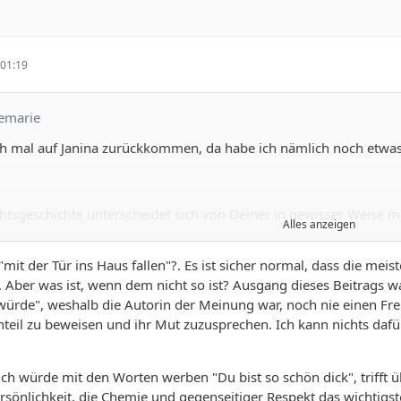
01:19
semarie
och mal auf Janina zurückkommen, da habe ich nämlich noch etwa
sgeschichte unterscheidet sich von Deiner in gewisser Weise mar
Alles anzeigen
ch jetzt nachdenken aber es mögen 80 oder 90 Kilo gewesen sein, 
is Ende des Stdiums, ich fuhr da eben ÖPNV und ging viel zu Fu
mit der Tür ins Haus fallen"?. Es ist sicher normal, dass die mei
t Kleidung, ich hatte zwar eine Schneiderin in der Familie und näh
 Aber was ist, wenn dem nicht so ist? Ausgang dieses Beitrags 
Kleidungsstück die Nähmaschine anwerfen muß und nach Stoff lauf
 würde", weshalb die Autorin der Meinung war, noch nie einen F
t wirklich fast nur Oma-Klamotten. Meine 120 Kilo waren Mitte de
teil zu beweisen und ihr Mut zuzusprechen. Ich kann nichts daf
anzüge und andere eher einfache Kleidung schon gab. An meiner 
sam eng mit Brust und Bauch und die nicht mehr zumachen können
elbstbewußtsein hätte meine Fantasie leicht für die Witze gerei
h würde mit den Worten werben "Du bist so schön dick", trifft ü
her war ich mit Ende zehn Anfacng zwanzig noch nicht... Vor nicht
ersönlichkeit, die Chemie und gegenseitiger Respekt das wichtigst