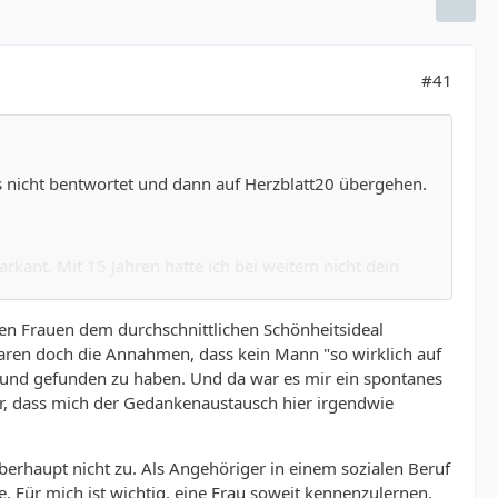
#41
s nicht bentwortet und dann auf Herzblatt20 übergehen.
kant. Mit 15 Jahren hatte ich bei weitem nicht dein
bis zum Abitur ging es so auf 120 herauf, das hielt ich
ß. Gerade in den 80ern und frühen 90ern war das auch
sten Frauen dem durchschnittlichen Schönheitsideal
te viel selbst, aber nun ja, wenn man für wirklich jedes
waren doch die Annahmen, dass kein Mann "so wirklich auf
en, ist das jetzt auch nicht so prickelnd. Von der
reund gefunden zu haben. Und da war es mir ein spontanes
r 90er für eine Abiturientin noch nicht vorgesehen,
ür, dass mich der Gedankenaustausch hier irgendwie
Uni gab es auch Klapptische vor den Sitzbänken und da
 oder mich regelrecht reinquetschen, wollte ich nicht,
cht, die dann hinter meinem Rücken gemacht worden wären
berhaupt nicht zu. Als Angehöriger in einem sozialen Beruf
 so langer Zeit saß ich noch mal bei einer Fortbildung in
e. Für mich ist wichtig, eine Frau soweit kennenzulernen,