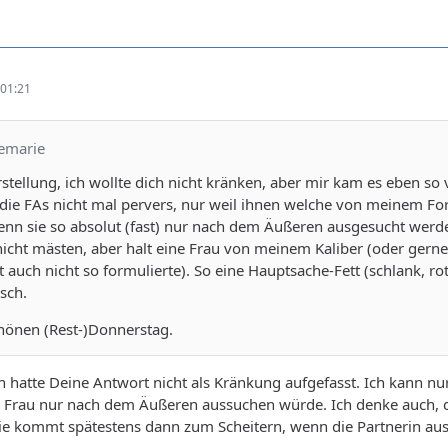
h so mit mir auseinandersetzt, daß er mir die Komplimente mache
 wie es mir geht, wie ich mich, fühle, was ich denke, er eben an m
01:21
e geht es doch - will, denke ich, eben Gewicht verlieren bzw. m
da will sie halt nicht noch einen weiteren "Klotz" am Bein - einen
ollte ich Dich natürlich auch glücklich machen und würde dann
semarie
lich den Mann glücklich zu machen.
rstellung, ich wollte dich nicht kränken, aber mir kam es eben so 
stasie zieht jemanden, der auf ihr Gewicht steht einfach als "abn
 die FAs nicht mal pervers, nur weil ihnen welche von meinem Form
Jahre Altersunterschied sein könnten...
nn sie so absolut (fast) nur nach dem Äußeren ausgesucht werde
 nicht mästen, aber halt eine Frau von meinem Kaliber (oder gerne
t auch nicht so formulierte). So eine Hauptsache-Fett (schlank, roth
sch.
chönen (Rest-)Donnerstag.
h hatte Deine Antwort nicht als Kränkung aufgefasst. Ich kann nu
e Frau nur nach dem Äußeren aussuchen würde. Ich denke auch, d
 Sie kommt spätestens dann zum Scheitern, wenn die Partnerin 