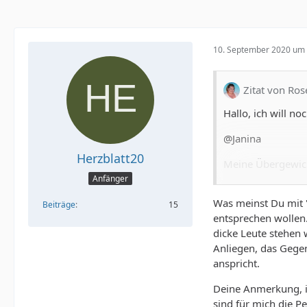
10. September 2020 um 
Zitat von Ro
Hallo, ich will n
@Janina
Herzblatt20
Meine Übergewicht
Gewicht, da muß i
Anfänger
dann so in etwa b
Was meinst Du mit "
Beiträge
15
noch schwierig mi
entsprechen wollen.
halbwegs schicke 
dicke Leute stehen
Stange gab es hal
Anliegen, das Gegen
wobei es Jogging
anspricht.
wurde es so lang
denn bei allem S
Deine Anmerkung, ic
und soo selbstsic
sind für mich die P