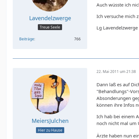
Auch wüsste ich nic
Ich versuche mich z
Lavendelzwerge
Lg Lavendelzwerge
Treue Seele
Beiträge
766
22. Mai 2011 um 21:38
Dann laß es auf Di
"Behandlungs"-Vorsc
Absonderungen gege
können ihre Infos 
Ich hab bei einem 
MeiersJulchen
noch nicht mal um
Hier zu Hause
Ärzte haben nun ei