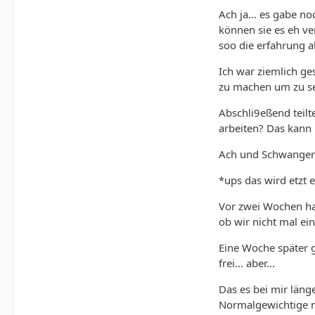
Ach ja... es gabe n
können sie es eh ve
soo die erfahrung a
Ich war ziemlich ge
zu machen um zu se
Abschli9eßend teilt
arbeiten? Das kann 
Ach und Schwangersc
*ups das wird etzt e
Vor zwei Wochen hat
ob wir nicht mal ei
Eine Woche später g
frei... aber...
Das es bei mir läng
Normalgewichtige n