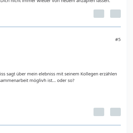
 Dich nicht immer wieder von neuem anzapfen lassen.
#5
ss sagt über mein elebniss mit seinem Kollegen erzählen
sammenarbeit möglivh ist... oder so?