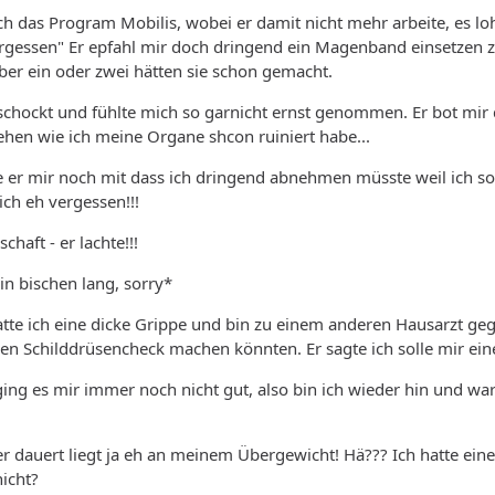
och das Program Mobilis, wobei er damit nicht mehr arbeite, es lo
rgessen" Er epfahl mir doch dringend ein Magenband einsetzen zu l
ber ein oder zwei hätten sie schon gemacht.
schockt und fühlte mich so garnicht ernst genommen. Er bot mir
hen wie ich meine Organe shcon ruiniert habe...
e er mir noch mit dass ich dringend abnehmen müsste weil ich s
ich eh vergessen!!!
haft - er lachte!!!
in bischen lang, sorry*
te ich eine dicke Grippe und bin zu einem anderen Hausarzt geg
nen Schilddrüsencheck machen könnten. Er sagte ich solle mir e
ing es mir immer noch nicht gut, also bin ich wieder hin und war
er dauert liegt ja eh an meinem Übergewicht! Hä??? Ich hatte ei
icht?