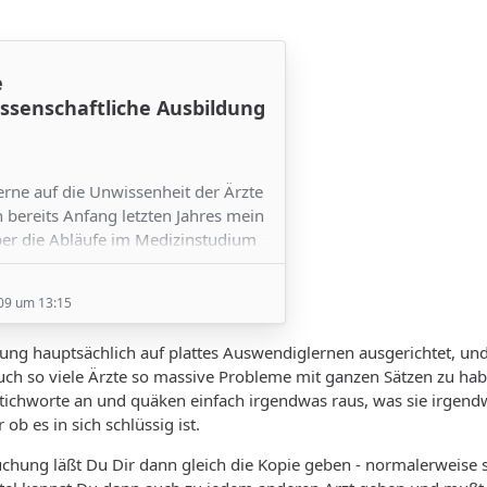
e
ssenschaftliche Ausbildung
erne auf die Unwissenheit der Ärzte
 bereits Anfang letzten Jahres mein
er die Abläufe im Medizinstudium
rechtfertig möchte ich ja doch nicht
 Berufsgruppe eindreschen
09 um 13:15
endlich auf die Idee gekommen, mal
dung hauptsächlich auf plattes Auswendiglernen ausgerichtet, und
lle nachzuforschen.
ch so viele Ärzte so massive Probleme mit ganzen Sätzen zu hab
die Vorlesungsverzeichnisse einiger
tichworte an und quäken einfach irgendwas raus, was sie irgendw
täten (u.a Bochum) zu Gemüte
 ob es in sich schlüssig ist.
ein längeres…
uchung läßt Du Dir dann gleich die Kopie geben - normalerweise