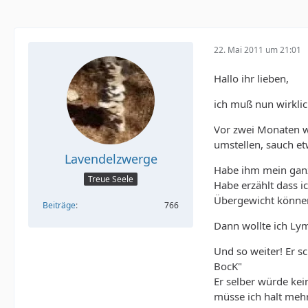
22. Mai 2011 um 21:01
Hallo ihr lieben,
ich muß nun wirklic
Vor zwei Monaten w
umstellen, sauch e
Lavendelzwerge
Habe ihm mein ganz
Treue Seele
Habe erzählt dass i
Übergewicht können
Beiträge
766
Dann wollte ich L
Und so weiter! Er s
BocK"
Er selber würde kei
müsse ich halt meh