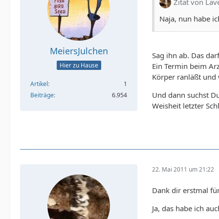
Zitat von La
Naja, nun habe i
MeiersJulchen
Sag ihn ab. Das dar
Ein Termin beim Arz
Hier zu Hause
Körper ranläßt und 
Artikel
1
Und dann suchst Du 
Beiträge
6.954
Weisheit letzter Sch
22. Mai 2011 um 21:22
Dank dir erstmal für
Ja, das habe ich au