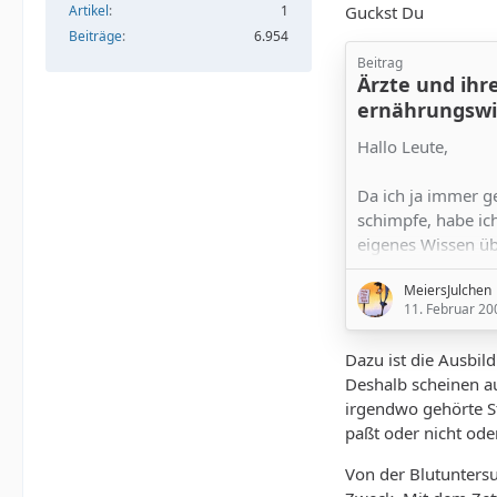
Artikel
1
Guckst Du
Beiträge
6.954
Beitrag
Ärzte und ihr
ernährungswi
Hallo Leute,
Da ich ja immer g
schimpfe, habe ich
eigenes Wissen üb
aufgefrischt. Unge
MeiersJulchen
auf eine gewisse
11. Februar 20
Und zwar war ich 
Dazu ist die Ausbil
direkt an der Que
Deshalb scheinen au
Also habe ich mir 
irgendwo gehörte S
größerer Universi
paßt oder nicht oder
geführt und auch 
Von der Blutunters