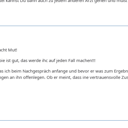
tel kannst Du dann auch zu jedem anderen Arzt gehen und mußt
acht Mut!
ie ist gut, das werde ihc auf jeden Fall machen!!!
das ich beim Nachgespräch anfange und bevor er was zum Ergebni
en an ihn offenlegen. Ob er meint, dass ine vertrauensvolle Zu