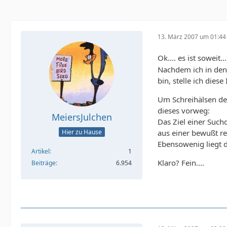
13. März 2007 um 01:44
Ok.... es ist soweit..
Nachdem ich in den
bin, stelle ich diese
Um Schreihälsen der
dieses vorweg:
MeiersJulchen
Das Ziel einer Such
aus einer bewußt re
Hier zu Hause
Ebensowenig liegt de
Artikel
1
Klaro? Fein....
Beiträge
6.954