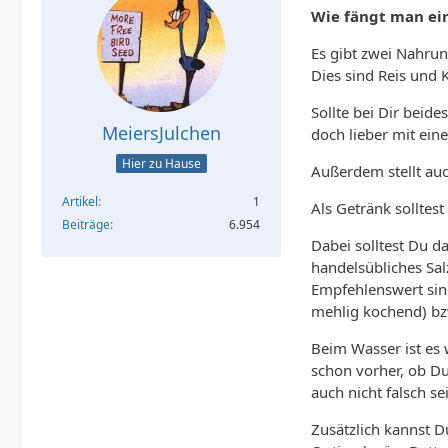
Wie fängt man ei
Es gibt zwei Nahrun
Dies sind Reis und 
Sollte bei Dir beid
MeiersJulchen
doch lieber mit ein
Hier zu Hause
Außerdem stellt auch
Artikel
1
Als Getränk solltes
Beiträge
6.954
Dabei solltest Du d
handelsübliches Sal
Empfehlenswert sind
mehlig kochend) bzw
Beim Wasser ist es 
schon vorher, ob Du 
auch nicht falsch s
Zusätzlich kannst D