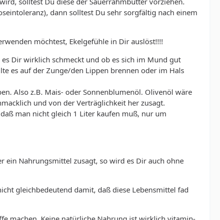
ird, solltest Du diese der Sauerrahmbutter vorziehen.
intoleranz), dann solltest Du sehr sorgfältig nach einem
erwenden möchtest, Ekelgefühle in Dir auslöst!!!!
ob es Dir wirklich schmeckt und ob es sich im Mund gut
ollte es auf der Zunge/den Lippen brennen oder im Hals
ben. Also z.B. Mais- oder Sonnenblumenöl. Olivenöl wäre
hmacklich und von der Verträglichkeit her zusagt.
o daß man nicht gleich 1 Liter kaufen muß, nur um
r ein Nahrungsmittel zusagt, so wird es Dir auch ohne
nicht gleichbedeutend damit, daß diese Lebensmittel fad
e machen. Keine natürliche Nahrung ist wirklich vitamin-