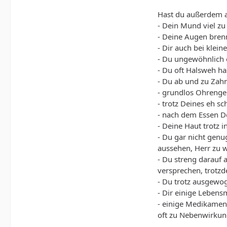
Hast du außerdem ab
- Dein Mund viel zu
- Deine Augen bren
- Dir auch bei kle
- Du ungewöhnlich o
- Du oft Halsweh ha
- Du ab und zu Zahn
- grundlos Ohrenger
- trotz Deines eh 
- nach dem Essen De
- Deine Haut trotz 
- Du gar nicht gen
aussehen, Herr zu 
- Du streng darauf 
versprechen, trotzd
- Du trotz ausgew
- Dir einige Lebens
- einige Medikamen
oft zu Nebenwirkun