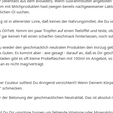
r (ebenfalls aus dem Bioladen). Wenn Süßrahmbutter angeboten w
 mit Milchprodukten hast (wegen bereits nachgewiesener Laktose
zlichen Öl suchen.
 ist in allererster Linie, daß keines der Nahrungsmittel, die Du v
as Öl/Fett. Nimm ein paar Tropfen auf einen Teelöffel und teste, 
auf gar keinen Fall einen scharfen Geschmack hinterlassen, noch s
 Du wieder den geschmacklich neutralen Produkten den Vorzug ge
es Guten. Es kommt aber - wie gesagt - darauf an, daß es Dir gesc
ioläden gibt es oft kleine Probefläschen mit 100ml im Angebot, s
man es nicht mag/verträgt.
er Couleur solltest Du dringend verzichten!!! Wenn Deinem Körpe
" schmecken.
 der Betonung der geschmacklichen Neutralität. Das ist absolut 
t Du Dir unnötige Sorgen um fehlende Vitamine oder Mineralstoff