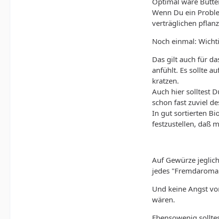
Optimal wäre Butte
Wenn Du ein Problem
verträglichen pflan
Noch einmal: Wichtig
Das gilt auch für d
anfühlt. Es sollte 
kratzen.
Auch hier solltest
schon fast zuviel d
In gut sortierten B
festzustellen, daß 
Auf Gewürze jeglich
jedes "Fremdaroma
Und keine Angst vor
wären.
Ebensowenig solltes