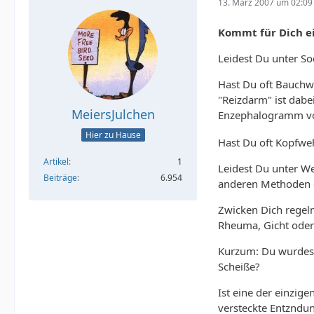
13. März 2007 um 02:09
Kommt für Dich ei
Leidest Du unter S
Hast Du oft Bauchwe
"Reizdarm" ist dabe
MeiersJulchen
Enzephalogramm vor
Hier zu Hause
Hast Du oft Kopfweh
Artikel
1
Leidest Du unter We
Beiträge
6.954
anderen Methoden e
Zwicken Dich regelm
Rheuma, Gicht oder
Kurzum: Du wurdest v
Scheiße?
Ist eine der einzig
versteckte Entzndu