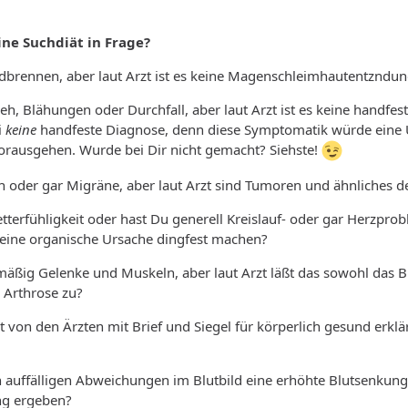
ne Suchdiät in Frage?
odbrennen, aber laut Arzt ist es keine Magenschleimhautentzndu
h, Blähungen oder Durchfall, aber laut Arzt ist es keine handfes
i
keine
handfeste Diagnose, denn diese Symptomatik würde eine
ausgehen. Wurde bei Dir nicht gemacht? Siehste!
 oder gar Migräne, aber laut Arzt sind Tumoren und ähnliches de
tterfühligkeit oder hast Du generell Kreislauf- oder gar Herzprob
ine organische Ursache dingfest machen?
äßig Gelenke und Muskeln, aber laut Arzt läßt das sowohl das B
 Arthrose zu?
on den Ärzten mit Brief und Siegel für körperlich gesund erklärt, 
en auffälligen Abweichungen im Blutbild eine erhöhte Blutsenkung
ng ergeben?