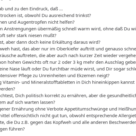
 und zu den Eindruck, daß ...
 trocken ist, obwohl Du ausreichend trinkst?
nen und Augentropfen nicht helfen?
inen Anstrengungen übermäßig schnell warm wird, ohne daß Du wi
ft sehr stark niesen mußt?
st, aber dann doch keine Erkältung daraus wird?
weh hast, das aber nur im Oberkiefer auftritt und genauso schne
äusche auftreten, die aber auch nach kurzer Zeit wieder vergeh
schon hohen Gewichts oft nur 2 oder 3 kg mehr den Auschlag geb
ine Nase läuft oder Du furchtbar müde wirst, und Dir sogar schle
intensiver Pflege zu Unreinheiten und Ekzemen neigt?
ug Vitamin- und Mineralstofftabletten in Dich hineinkippen kan
werden?
achtest, Dich politisch korrekt zu ernähren, aber die gesundheit
em auf sich warten lassen?
ogener Ernährung ohne Verbote Appetitumschwünge und Heißhun
mittel offensichtlich nicht gut tun, obwohl entsprechende Allergie
te, die Du z.B. gegen das Kopfweh und alle anderen Beschwerd
gen führen?