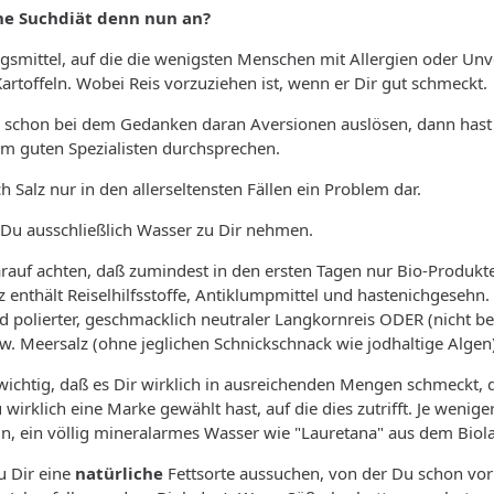
ne Suchdiät denn nun an?
gsmittel, auf die die wenigsten Menschen mit Allergien oder Unve
Kartoffeln. Wobei Reis vorzuziehen ist, wenn er Dir gut schmeckt.
es schon bei dem Gedanken daran Aversionen auslösen, dann hast 
em guten Spezialisten durchsprechen.
 Salz nur in den allerseltensten Fällen ein Problem dar.
t Du ausschließlich Wasser zu Dir nehmen.
arauf achten, daß zumindest in den ersten Tagen nur Bio-Produk
z enthält Reiselhilfsstoffe, Antiklumpmittel und hastenichgesehn.
 polierter, geschmacklich neutraler Langkornreis ODER (nicht bei
. Meersalz (ohne jeglichen Schnickschnack wie jodhaltige Algen
wichtig, daß es Dir wirklich in ausreichenden Mengen schmeckt, 
wirklich eine Marke gewählt hast, auf die dies zutrifft. Je weniger
ein, ein völlig mineralarmes Wasser wie "Lauretana" aus dem Biol
u Dir eine
natürliche
Fettsorte aussuchen, von der Du schon vorh