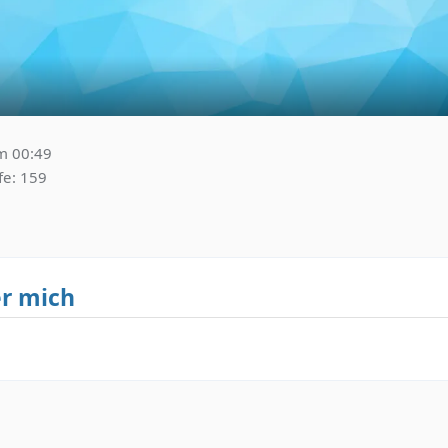
m 00:49
fe
159
r mich