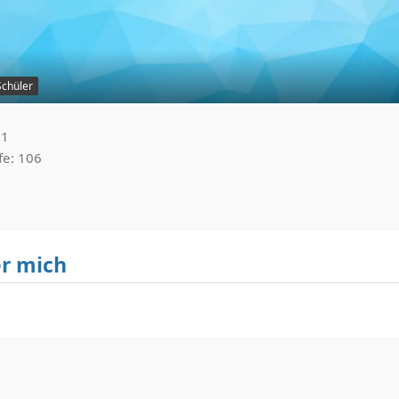
Schüler
21
fe
106
r mich