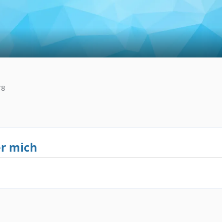
78
r mich