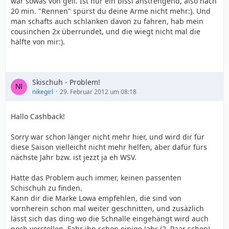
war sowas von geil. Ist nur ein bissi anstrengend, also nach
20 min. "Rennen" spürst du deine Arme nicht mehr:). Und
man schafts auch schlanken davon zu fahren, hab mein
cousinchen 2x überrundet, und die wiegt nicht mal die
hälfte von mir:).
Skischuh - Problem!
nikegirl
29. Februar 2012 um 08:18
Hallo Cashback!
Sorry war schon länger nicht mehr hier, und wird dir für
diese Saison vielleicht nicht mehr helfen, aber dafür fürs
nächste Jahr bzw. ist jezzt ja eh WSV.
Hatte das Problem auch immer, keinen passenten
Schischuh zu finden.
Kann dir die Marke Lowa empfehlen, die sind von
vornherein schon mal weiter geschnitten, und zusäzlich
lässt sich das ding wo die Schnalle eingehängt wird auch
noch verstellen. Fahr ihn schon einige Jahr (2. Paar schon)