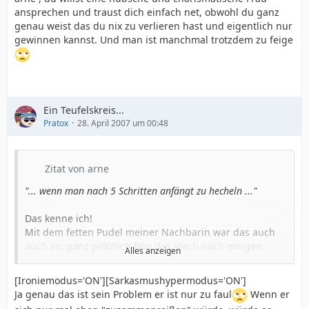
ansprechen und traust dich einfach net, obwohl du ganz
genau weist das du nix zu verlieren hast und eigentlich nur
gewinnen kannst. Und man ist manchmal trotzdem zu feige
Ein Teufelskreis...
Pratox
28. April 2007 um 00:48
Zitat von arne
"... wenn man nach 5 Schritten anfängt zu hecheln ..."
Das kenne ich!
Mit dem fetten Pudel meiner Nachbarin war das auch
auch so: ganz plötzlich fing das Viech nach einigen
Alles anzeigen
Schritten an zu hecheln und war fix und alle.
[Ironiemodus='ON'][Sarkasmushypermodus='ON']
Nach 2 Wochen dann: es war ein warmer
Ja genau das ist sein Problem er ist nur zu faul
Wenn er
Sonntagmorgen, ..... egal - jetzt hat sie 'nen Dackel!