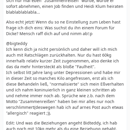
sich nur mal eben "zusammenreißen" würde, würde er
sofort abnehmen, einen Job finden und Heidi Klum heiraten
Ich wiege ca. 130 kg, bin 41 Jahre alt und arbeite auch -
blablablablabla...
Dein Gewicht ist keine Entschuldigung, nicht arbeiten
zu können.
Also echt jetzt! Wenn du so ne Einstellung zum Leben hast
Raff' dich auf und tritt dir selbst wohin - eine andere
frage ich dich eins: Was suchst du ihn einem Forum für
Möglichkeit sehe ich da nicht!
Dicke? Mensch raff dich auf und nimm ab!:p
Du bist noch zu jung, um dich hängen zu lassen!
@bigteddy
Ich kenn dich ja nicht persönlich und daher will ich mich
Also: Hintern hoch!
auch mit Ratschlägen zurückhalten. Nur du hast 60kg
innerhalb relativ kurzer Zeit zugenommen, also denke ich
Gruss,
das da mehr hintersteckt als bloße "Faulheit".
arne
Ich selbst litt Jahre lang unter Depressionen und habe mir
in dieser Zeit so manches Kilo angefressen, erst als ich
diese Behandeln ließ, "normalisierte" sich mein Eßverhalten
und ich nahm koninuierlich in ganz kleinen schritten ab
und nehme immer noch ab. Sprüche wie z.b. nach dem
Motto "Zusammenreißen" haben bei mir alles nur noch
verschlimmert(deswegen hab ich auf arnes Post auch etwas
"allergisch" reagiert ;)).
Edit: Und was die Beziehungen angeht Bidteddy, ich hab
auch noch mit 10kg mehr als du eine Beziehung gehabt.