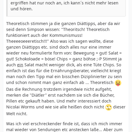
ergriffen hat nur noch an, ich kann´s nicht mehr lesen
und hören.
Theoretisch stimmen ja die ganzen Diättipps, aber da wir
seid denn Simpson wissen: "Theoritsch! Theoretisch
funktioniert auch der Kommunismuss!
Theeeeoeeeretisch!!!" Also was ich sagen wollte, diese
ganzen Diättipps etc. sind doch alles nur eine immer
wieder neu formulierte form von: Bewegung = gut! Salat =
gut! Schokoloade = böse! Chips = ganz böhse ;-P Stimmt ja
auch
ein
Salat macht weniger dick, als eine Tüte Chips. So
einfach ist das für die Ernährungsberater, vielleicht kriegt
man noch den Tipp mal ein bisschen Diziplinierter zu sein
und schon nimmt man ganz einfach ab ... Theoretisch
Das die Rechnung trotzdem irgendwie nicht aufgeht,
merken die "Diätler" erst nachdem sie sich die Bücher,
Pillen etc gekauft haben. Und mehr interessiert doch
Nicolai Worms und wie sie alle heißen doch nicht
dieser
Welt nicht.
Was ich viel erschreckender finde ist, dass ich mich immer
mal wieder von Sendungen etc anstecken laße... Aber zum