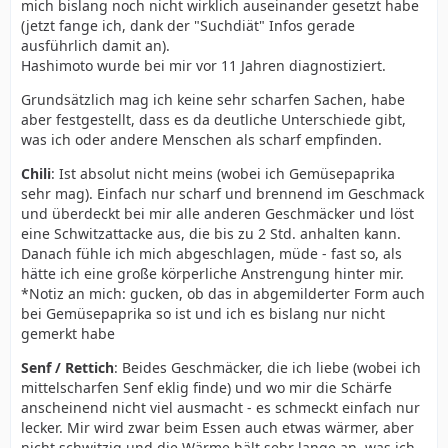
mich bislang noch nicht wirklich auseinander gesetzt habe
(jetzt fange ich, dank der "Suchdiät" Infos gerade
ausführlich damit an).
Hashimoto wurde bei mir vor 11 Jahren diagnostiziert.
Grundsätzlich mag ich keine sehr scharfen Sachen, habe
aber festgestellt, dass es da deutliche Unterschiede gibt,
was ich oder andere Menschen als scharf empfinden.
Chili
: Ist absolut nicht meins (wobei ich Gemüsepaprika
sehr mag). Einfach nur scharf und brennend im Geschmack
und überdeckt bei mir alle anderen Geschmäcker und löst
eine Schwitzattacke aus, die bis zu 2 Std. anhalten kann.
Danach fühle ich mich abgeschlagen, müde - fast so, als
hätte ich eine große körperliche Anstrengung hinter mir.
*Notiz an mich: gucken, ob das in abgemilderter Form auch
bei Gemüsepaprika so ist und ich es bislang nur nicht
gemerkt habe
Senf / Rettich
: Beides Geschmäcker, die ich liebe (wobei ich
mittelscharfen Senf eklig finde) und wo mir die Schärfe
anscheinend nicht viel ausmacht - es schmeckt einfach nur
lecker. Mir wird zwar beim Essen auch etwas wärmer, aber
nicht schwitzig und die Wärme hält sehr lange an, was ich