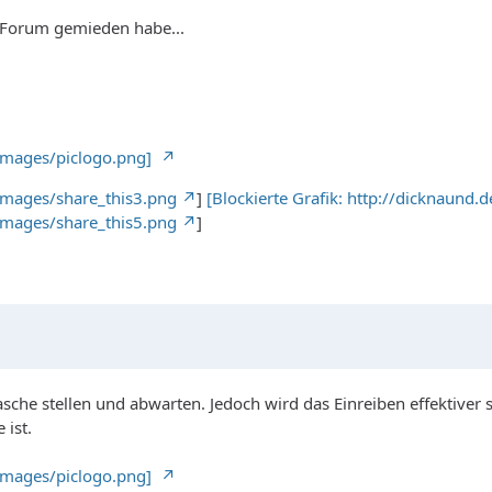
es Forum gemieden habe...
/images/piclogo.png]
images/share_this3.png
]
[Blockierte Grafik: http://dicknaund
images/share_this5.png
]
sche stellen und abwarten. Jedoch wird das Einreiben effektiver se
 ist.
/images/piclogo.png]