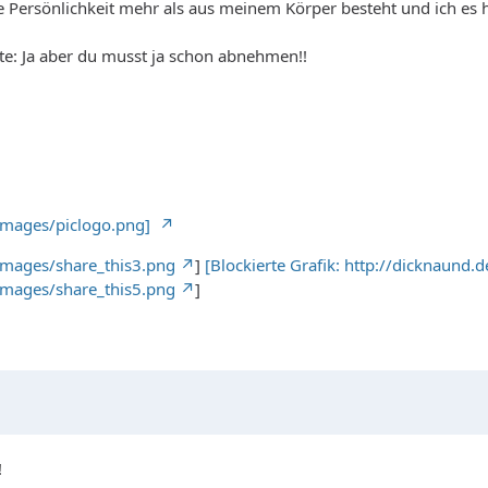
 Persönlichkeit mehr als aus meinem Körper besteht und ich es h
te: Ja aber du musst ja schon abnehmen!!
/images/piclogo.png]
images/share_this3.png
]
[Blockierte Grafik: http://dicknaund
images/share_this5.png
]
!