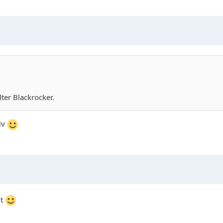
lter Blackrocker.
iv
it