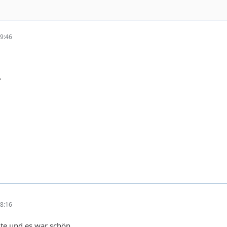
9:46
.
8:16
ute und es war schön