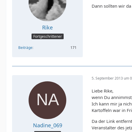
Dann sollten wir d
Rike
Fortgeschrittener
Beiträge
171
5. September 2013 um 0
Liebe Rike,
wenn Du annimmst, 
Ich kann mir ja nic
Kartoffeln war in F
Da der Link entfern
Nadine_069
Veranstalter des je