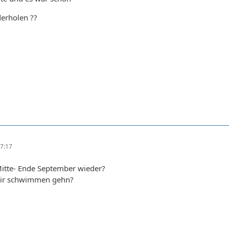
derholen ??
7:17
Mitte- Ende September wieder?
ir schwimmen gehn?