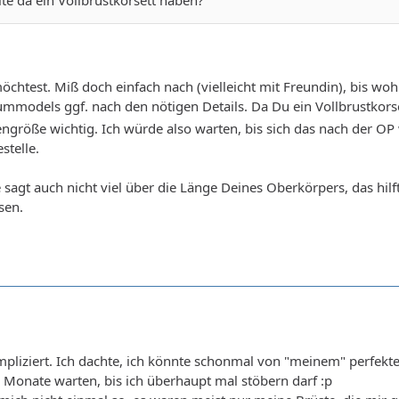
te da ein Vollbrustkorsett haben?
öchtest. Miß doch einfach nach (vielleicht mit Freundin), bis w
mmodels ggf. nach den nötigen Details. Da Du ein Vollbrustkorse
engröße wichtig. Ich würde also warten, bis sich das nach der O
stelle.
agt auch nicht viel über die Länge Deines Oberkörpers, das hilft 
sen.
ompliziert. Ich dachte, ich könnte schonmal von "meinem" perfekt
Monate warten, bis ich überhaupt mal stöbern darf :p