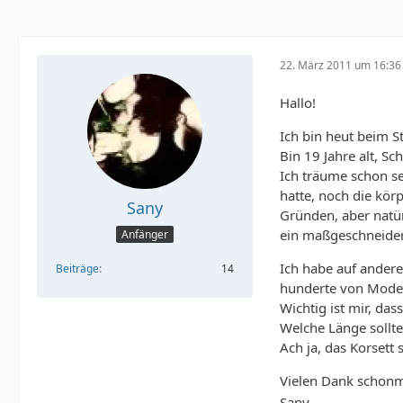
22. März 2011 um 16:36
Hallo!
Ich bin heut beim S
Bin 19 Jahre alt, 
Ich träume schon se
hatte, noch die kör
Sany
Gründen, aber natür
ein maßgeschneider
Anfänger
Ich habe auf andere
Beiträge
14
hunderte von Model
Wichtig ist mir, da
Welche Länge sollte
Ach ja, das Korsett 
Vielen Dank schonm
Sany