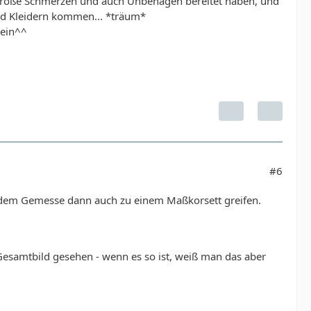
r große Schmerzen und auch Unbehagen bereitet haben, und
nd Kleidern kommen... *träum*
rein^^
#6
all dem Gemesse dann auch zu einem Maßkorsett greifen.
 Gesamtbild gesehen - wenn es so ist, weiß man das aber