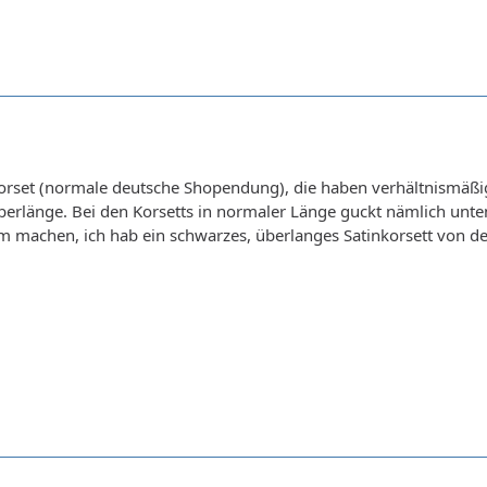
orset (normale deutsche Shopendung), die haben verhältnismäßig 
berlänge. Bei den Korsetts in normaler Länge guckt nämlich unten 
m machen, ich hab ein schwarzes, überlanges Satinkorsett von d