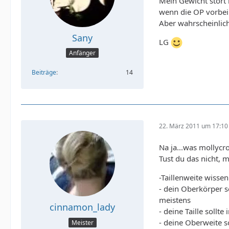
Mein Gewicht stört
wenn die OP vorbei
Aber wahrscheinlich
Sany
LG
Anfänger
Beiträge
14
22. März 2011 um 17:10
Na ja...was mollycr
Tust du das nicht, m
-Taillenweite wissen
- dein Oberkörper s
meistens
cinnamon_lady
- deine Taille sollt
- deine Oberweite s
Meister