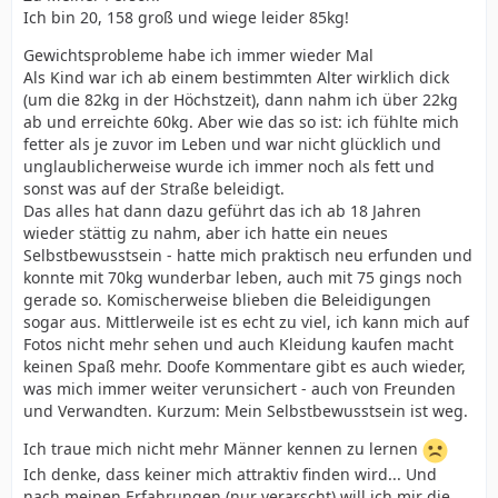
Ich bin 20, 158 groß und wiege leider 85kg!
Gewichtsprobleme habe ich immer wieder Mal
Als Kind war ich ab einem bestimmten Alter wirklich dick
(um die 82kg in der Höchstzeit), dann nahm ich über 22kg
ab und erreichte 60kg. Aber wie das so ist: ich fühlte mich
fetter als je zuvor im Leben und war nicht glücklich und
unglaublicherweise wurde ich immer noch als fett und
sonst was auf der Straße beleidigt.
Das alles hat dann dazu geführt das ich ab 18 Jahren
wieder stättig zu nahm, aber ich hatte ein neues
Selbstbewusstsein - hatte mich praktisch neu erfunden und
konnte mit 70kg wunderbar leben, auch mit 75 gings noch
gerade so. Komischerweise blieben die Beleidigungen
sogar aus. Mittlerweile ist es echt zu viel, ich kann mich auf
Fotos nicht mehr sehen und auch Kleidung kaufen macht
keinen Spaß mehr. Doofe Kommentare gibt es auch wieder,
was mich immer weiter verunsichert - auch von Freunden
und Verwandten. Kurzum: Mein Selbstbewusstsein ist weg.
Ich traue mich nicht mehr Männer kennen zu lernen
Ich denke, dass keiner mich attraktiv finden wird... Und
nach meinen Erfahrungen (nur verarscht) will ich mir die