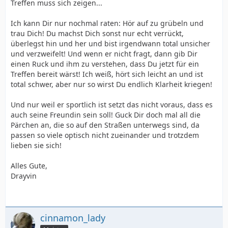
Treffen muss sich zeigen...
zum Heulen, zum Heulen...
Ich kann Dir nur nochmal raten: Hör auf zu grübeln und
trau Dich! Du machst Dich sonst nur echt verrückt,
@ Drayvin
überlegst hin und her und bist irgendwann total unsicher
Viel Glück bei Eurem Treffen!
und verzweifelt! Und wenn er nicht fragt, dann gib Dir
einen Ruck und ihm zu verstehen, dass Du jetzt für ein
Treffen bereit wärst! Ich weiß, hört sich leicht an und ist
total schwer, aber nur so wirst Du endlich Klarheit kriegen!
Und nur weil er sportlich ist setzt das nicht voraus, dass es
auch seine Freundin sein soll! Guck Dir doch mal all die
Pärchen an, die so auf den Straßen unterwegs sind, da
passen so viele optisch nicht zueinander und trotzdem
lieben sie sich!
Alles Gute,
Drayvin
cinnamon_lady