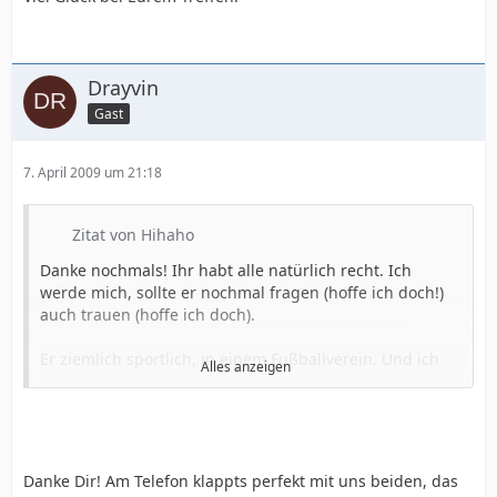
Drayvin
Gast
7. April 2009 um 21:18
Zitat von Hihaho
Danke nochmals! Ihr habt alle natürlich recht. Ich
werde mich, sollte er nochmal fragen (hoffe ich doch!)
auch trauen (hoffe ich doch).
Er ziemlich sportlich, in einem Fußballverein. Und ich
Alles anzeigen
bin weder figurlich fit, noch sportlich
Dann muss
ihm doch sowas wichtig sein!
Ich habe gehört dass er früher Mal dick war (von ner
Freundin)
Danke Dir! Am Telefon klappts perfekt mit uns beiden, das
Ist er dann sensibilisiert dafür, oder eher weniger...?