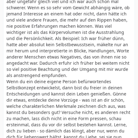
aber ungefähr gleich viel und ich war auch schon mal
schwerer. Wenn es so sehr vom Gewicht abhängig wäre, ob
jemand Interesse an einem hat oder nicht, dann hätte ich
und viele andere Frauen, die mehr auf den Rippen haben,
nie positive Erfahrungen machen können. Was viel
wichtiger ist als das Körpervolumen ist die Ausstrahlung
und die Persönlichkeit. Als Beispiel: Ich war früher dünn,
hatte aber absolut kein Selbstbewusstsein, mäkelte nur an
mir herum und interpretierte in Blicke, Handlungen, Worte
anderer Menschen etwas Negatives, das von ihnen nie so
angedacht war. Dadurch erfuhr ich früher bei weitem nicht
so viel positive Beachtung und der Umgang mit mir wurde
als anstrengend empfunden.
Wenn du ein deine eigene Person befürwortendes
Selbstkonzept entwickelst, dann bist du freier in deinen
Entscheidungen und kannst dein Leben genießen. Gönne
dir etwas, entdecke deine Vorzüge - was ist an dir schön,
welche charakterlichen Merkmale zeichnen dich aus, was
kannst du besonders gut? Versuche nicht, es anderen recht
zu machen, lass dich nicht in eine Form pressen, schau
ersteinmal, dass du vor dir selbst bestehen kannst. Lerne,
dich zu lieben - so dämlich das klingt, aber nur, wenn du
dich für liebenswert hältst, kannst du Liebe, sei sie nun